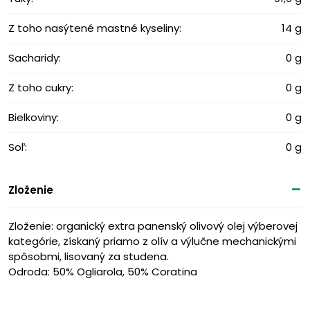
Z toho nasýtené mastné kyseliny:
14 g
Sacharidy:
0 g
Z toho cukry:
0 g
Bielkoviny:
0 g
Soľ:
0 g
Zloženie
Zloženie: organický extra panenský olivový olej výberovej
kategórie, získaný priamo z olív a výlučne mechanickými
spôsobmi, lisovaný za studena.
Odroda: 50% Ogliarola, 50% Coratina