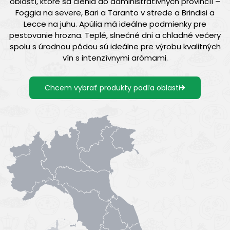
oblastí, ktoré sa členia do administratívnych provincíí –
Foggia na severe, Bari a Taranto v strede a Brindisi a
Lecce na juhu. Apúlia má ideálne podmienky pre
pestovanie hrozna. Teplé, slnečné dni a chladné večery
spolu s úrodnou pôdou sú ideálne pre výrobu kvalitných
vín s intenzívnymi arómami.
Chcem vybrať produkty podľa oblasti