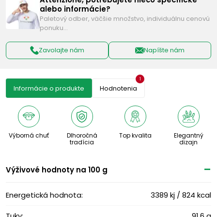
alebo informácie?
Paletový odber, väčšie množstvo, individuálnu cenovú
ponuku…
Zavolajte nám
Napíšte nám
1
Informácie o produkte
Hodnotenia
Výborná chuť
Dlhoročná
Top kvalita
Elegantný
tradícia
dizajn
Výživové ​​hodnoty na 100 g
Energetická hodnota:
3389 kj / 824 kcal
Tuky:
91,6 g