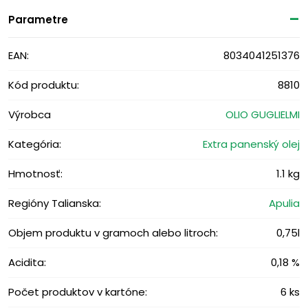
Parametre
EAN:
8034041251376
Kód produktu:
8810
Výrobca
OLIO GUGLIELMI
Kategória:
Extra panenský olej
Hmotnosť:
1.1 kg
Regióny Talianska:
Apulia
Objem produktu v gramoch alebo litroch:
0,75l
Acidita:
0,18 %
Počet produktov v kartóne:
6 ks