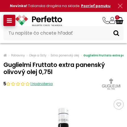
Novinka!
Talianska drogéria na sklade.
Pozrieť ponuku
0
Potraviny
Oleje a Octy
Extra panenský olej
Guglielmi Fruttato extra pane
Guglielmi Fruttato extra panenský
olivový olej 0,75l
5
1 Hodnotenia