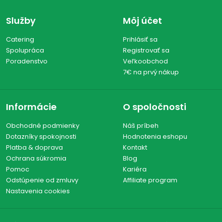
Služby
Môj účet
Catering
Prihlásiť sa
Spolupráca
Registrovať sa
Poradenstvo
Veľkoobchod
7€ na prvý nákup
Informácie
O spoločnosti
Obchodné podmienky
Náš príbeh
Dotazníky spokojnosti
Hodnotenia eshopu
Platba & doprava
Kontakt
Ochrana súkromia
Blog
Pomoc
Kariéra
Odstúpenie od zmluvy
Affiliate program
Nastavenia cookies