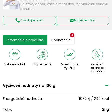
Paletový odber, väčšie množstvo, individuálnu cenovú
ponuku…
Zavolajte nám
Napíšte nám
4
Informácie o produkte
Hodnotenia
Výborná chuť
Super cena
Všestranné
Klasická
využitie
talianska
pochúťka
Výživové ​​hodnoty na 100 g
Energetická hodnota:
1032 kj / 249 kcal
Tuky:
21 g