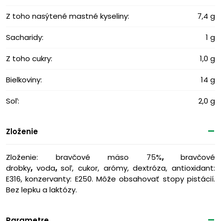
Z toho nasýtené mastné kyseliny:
7,4 g
Sacharidy:
1 g
Z toho cukry:
1,0 g
Bielkoviny:
14 g
Soľ:
2,0 g
Zloženie
Zloženie: bravčové mäso 75%
,
bravčové
drobky
,
voda
,
soľ, cukor, arómy, dextróza, antioxidant:
E316, konzervanty: E250. Môže obsahovať stopy pistácií.
Bez lepku a laktózy.
Parametre