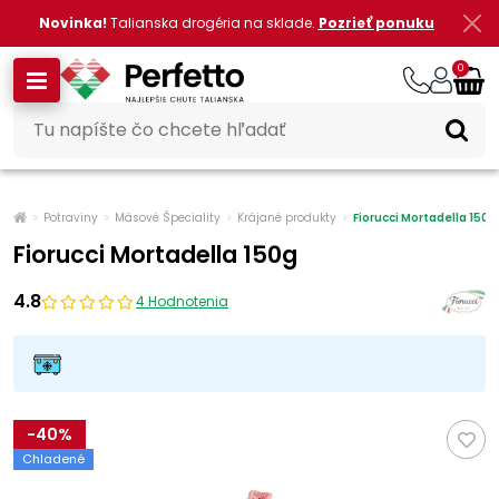
Novinka!
Talianska drogéria na sklade.
Pozrieť ponuku
0
Potraviny
Mäsové Špeciality
Krájané produkty
Fiorucci Mortadella 150g
Fiorucci Mortadella 150g
4.8
4 Hodnotenia
-
40
%
Chladené