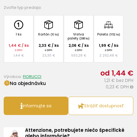
Zvoľte typ predaja:
1 ks
Kartón
Vrstva
Paleta
(10 ks)
(1152 ks)
palety
(288 ks)
1,44 € / ks
2,33 € / ks
2,06 € / ks
1,99 € / ks
s DPH
s DPH
s DPH
s DPH
1,44 €
23,30 €
593,28 €
2 292,48 €
od 1,44 €
Výrobca:
FIORUCCI
1,21 €
bez DPH
Na objednávku
0,23 €
DPH
i
Informujte sa
Strážiť dostupnosť
Attenzione, potrebujete niečo špecifické
alebo informácie?