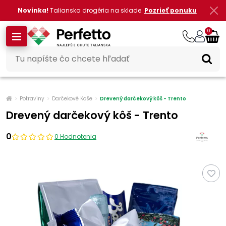
Novinka!
Talianska drogéria na sklade.
Pozrieť ponuku
0
Potraviny
Darčekové Koše
Drevený darčekový kôš - Trento
Drevený darčekový kôš - Trento
0
0 Hodnotenia