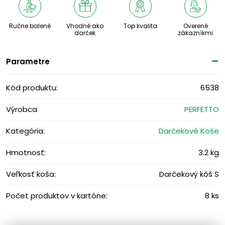
Ručne balené
Vhodné ako
Top kvalita
Overené
darček
zákazníkmi
Parametre
Kód produktu:
6538
Výrobca
PERFETTO
Kategória:
Darčekové Koše
Hmotnosť:
3.2 kg
Veľkosť koša:
Darčekový kôš S
Počet produktov v kartóne:
8 ks