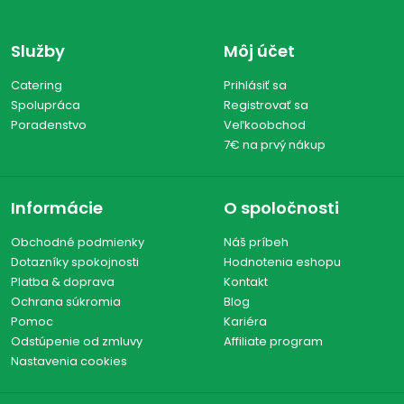
Služby
Môj účet
Catering
Prihlásiť sa
Spolupráca
Registrovať sa
Poradenstvo
Veľkoobchod
7€ na prvý nákup
Informácie
O spoločnosti
Obchodné podmienky
Náš príbeh
Dotazníky spokojnosti
Hodnotenia eshopu
Platba & doprava
Kontakt
Ochrana súkromia
Blog
Pomoc
Kariéra
Odstúpenie od zmluvy
Affiliate program
Nastavenia cookies