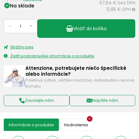
67,64 €
bez DPH
Na sklade
12,85 €
DPH
i
–
+
Vložiť do košíka
Strážny pes
Zistiť podrobnejšie informácie o produkte
Attenzione, potrebujete niečo špecifické
alebo informácie?
Paletový odber, väčšie množstvo, individuálnu cenovú
ponuku…
Zavolajte nám
Napíšte nám
0
Informácie o produkte
Hodnotenia