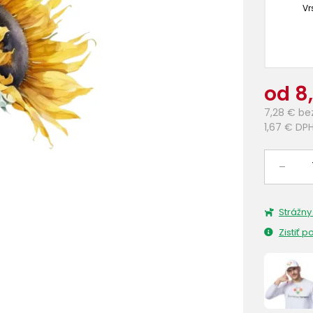
Vr
od 8
7,28 €
be
1,67 €
DP
–
Strážny
Zistiť 