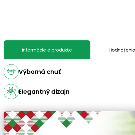
Informácie o produkte
Hodnoteni
Výborná chuť
Elegantný dizajn