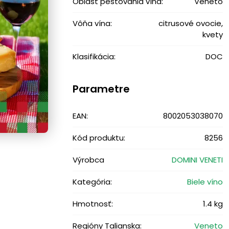
Oblasť pestovania vína:
Veneto
Vôňa vína:
citrusové ovocie,
kvety
Klasifikácia:
DOC
Parametre
EAN:
8002053038070
Kód produktu:
8256
Výrobca
DOMINI VENETI
Kategória:
Biele víno
Hmotnosť:
1.4 kg
Regióny Talianska:
Veneto