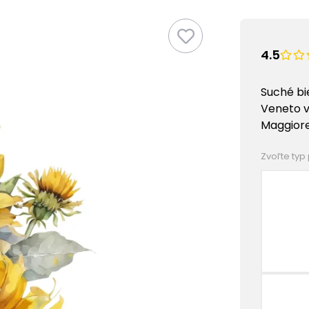
4.5
Suché bi
Veneto v
Maggiore
Zvoľte typ