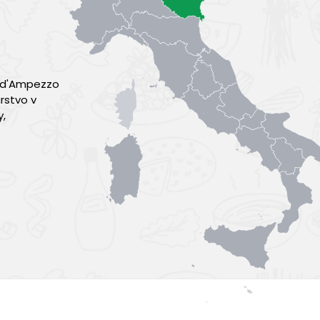
a d'Ampezzo
rstvo v
y,