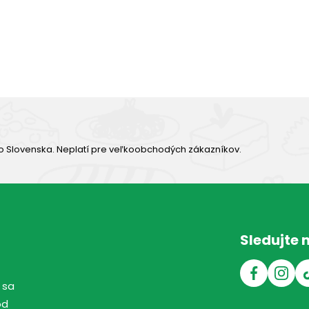
Výborná chuť
o Slovenska. Neplatí pre veľkoobchodých zákazníkov.
Sledujte 
 sa
od