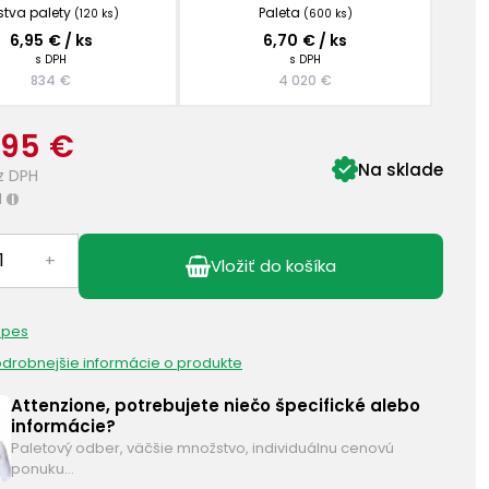
stva palety
Paleta
(120 ks)
(600 ks)
6,95 € / ks
6,70 € / ks
s DPH
s DPH
834 €
4 020 €
,95 €
Na sklade
z DPH
H
i
+
Vložiť do košíka
 pes
podrobnejšie informácie o produkte
Attenzione, potrebujete niečo špecifické alebo
informácie?
Paletový odber, väčšie množstvo, individuálnu cenovú
ponuku…