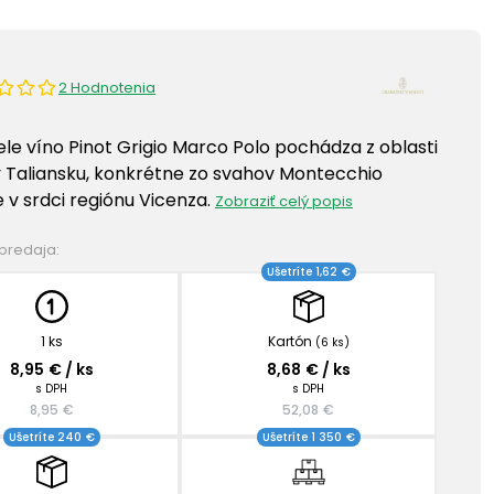
2 Hodnotenia
ele víno Pinot Grigio Marco Polo pochádza z oblasti
 Taliansku, konkrétne zo svahov Montecchio
 v srdci regiónu Vicenza.
Zobraziť celý popis
 predaja:
Ušetríte 1,62 €
1 ks
Kartón
(6 ks)
8,95 € / ks
8,68 € / ks
s DPH
s DPH
8,95 €
52,08 €
Ušetríte 240 €
Ušetríte 1 350 €