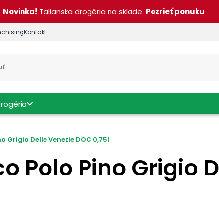
Novinka!
Talianska drogéria na sklade.
Pozrieť ponuku
nchising
Kontakt
Drogéria
o Grigio Delle Venezie DOC 0,75l
o Polo Pino Grigio 