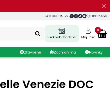
Obľúbené
+421 919 025 565
0
Veľkoobchod B2B
Môj účet
Zľavnené
Zachráň ma
Novinky
Delle Venezie DOC