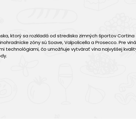
ska, ktorý sa rozkladá od strediska zimných športov Cortin
inohradnícke zóny sú Soave, Valpolicella a Prosecco. Pre viná
 technológiami, čo umožňuje vytvárať vína najvyššej kvalit
dy.