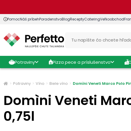
Pomoc
Náš príbeh
Poradenstvo
Blog
Recepty
Catering
Veľkoobchod
Fra
Potraviny
Pizza pece a príslušenstvo
Potraviny
Víno
Biele víno
Domìni Veneti Marco Polo Pin
Domìni Veneti Marc
0,75l