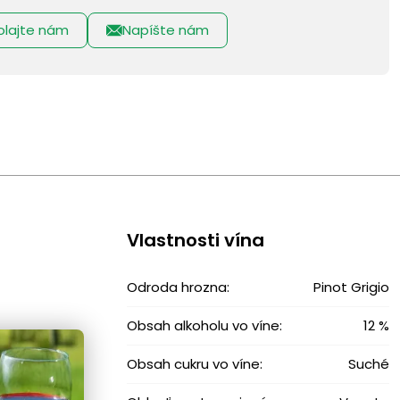
olajte nám
Napíšte nám
Vlastnosti vína
Odroda hrozna:
Pinot Grigio
Obsah alkoholu vo víne:
12 %
Obsah cukru vo víne:
Suché