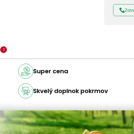
Zav
a
2
Super cena
Skvelý doplnok pokrmov