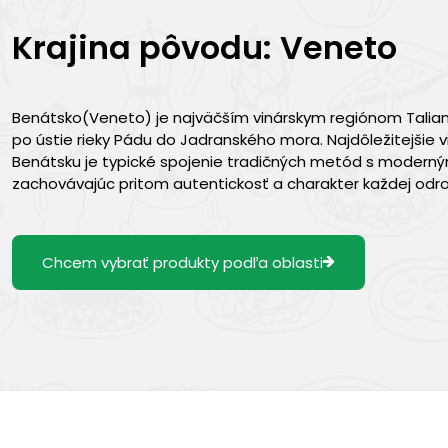
Krajina pôvodu: Veneto
Benátsko(Veneto) je najväčším vinárskym regiónom Talian
po ústie rieky Pádu do Jadranského mora. Najdôležitejšie v
Benátsku je typické spojenie tradičných metód s modernými
zachovávajúc pritom autentickosť a charakter každej odro
Chcem vybrať produkty podľa oblasti