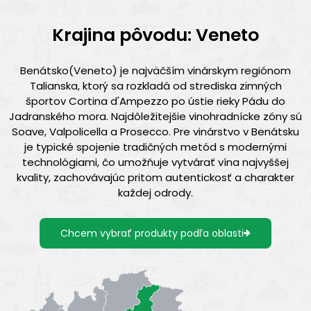
Krajina pôvodu: Veneto
Benátsko(Veneto) je najväčším vinárskym regiónom
Talianska, ktorý sa rozkladá od strediska zimných
športov Cortina d'Ampezzo po ústie rieky Pádu do
Jadranského mora. Najdôležitejšie vinohradnícke zóny sú
Soave, Valpolicella a Prosecco. Pre vinárstvo v Benátsku
je typické spojenie tradičných metód s modernými
technológiami, čo umožňuje vytvárať vína najvyššej
kvality, zachovávajúc pritom autentickosť a charakter
každej odrody.
Chcem vybrať produkty podľa oblasti