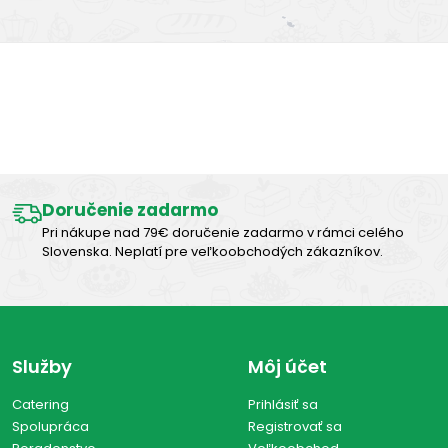
Výborná chuť
Doručenie zadarmo
Pri nákupe nad 79€ doručenie zadarmo v rámci celého
Slovenska. Neplatí pre veľkoobchodých zákazníkov.
Služby
Môj účet
Catering
Prihlásiť sa
Spolupráca
Registrovať sa