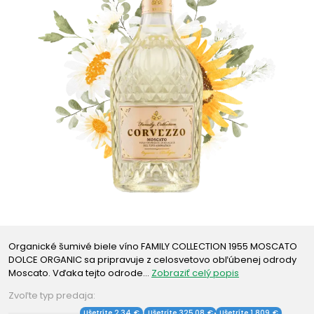
Organické šumivé biele víno FAMILY COLLECTION 1955 MOSCATO
DOLCE ORGANIC sa pripravuje z celosvetovo obľúbenej odrody
Moscato. Vďaka tejto odrode…
Zobraziť celý popis
Zvoľte typ predaja:
Ušetríte 2,34 €
Ušetríte 325,08 €
Ušetríte 1 809 €