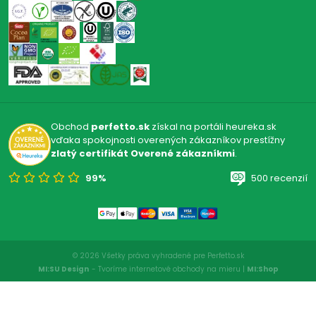
Obchod
perfetto.sk
získal na portáli heureka.sk
vďaka spokojnosti overených zákazníkov prestížny
zlatý certifikát Overené zákazníkmi
.
99%
500 recenzií
© 2026 Všetky práva vyhradené pre Perfetto.sk
MI:SU Design
- Tvoríme internetové obchody na mieru |
MI:Shop