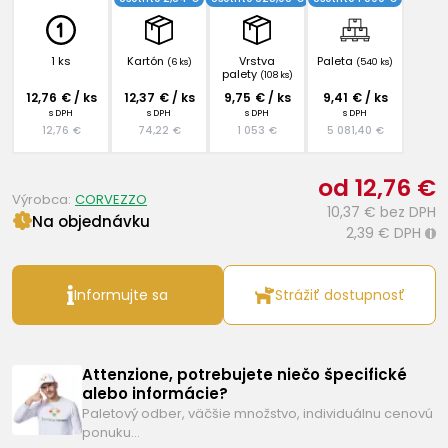
1 ks
Kartón
Vrstva
Paleta
(6 ks)
(540 ks)
palety
(108 ks)
12,76 € / ks
12,37 € / ks
9,75 € / ks
9,41 € / ks
s DPH
s DPH
s DPH
s DPH
12,76 €
74,22 €
1 053 €
5 081,40 €
od 12,76 €
Výrobca:
CORVEZZO
10,37 €
bez DPH
Na objednávku
2,39 €
DPH
i
Informujte sa
Strážiť dostupnosť
Attenzione, potrebujete niečo špecifické
alebo informácie?
Paletový odber, väčšie množstvo, individuálnu cenovú
ponuku…