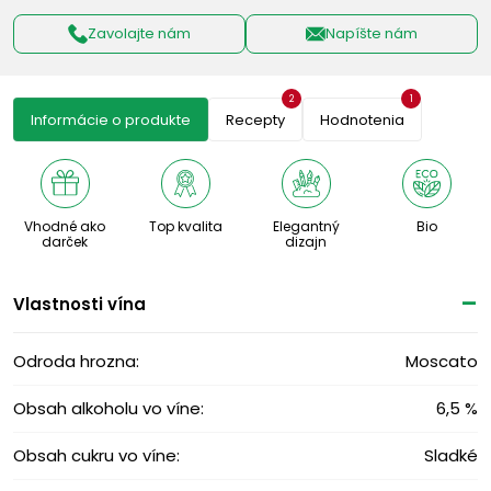
Zavolajte nám
Napíšte nám
2
1
Informácie o produkte
Recepty
Hodnotenia
Vhodné ako
Top kvalita
Elegantný
Bio
darček
dizajn
Vlastnosti vína
Odroda hrozna:
Moscato
Obsah alkoholu vo víne:
6,5 %
Obsah cukru vo víne:
Sladké