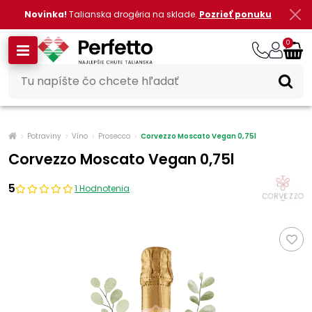
Novinka!
Talianska drogéria na sklade.
Pozrieť ponuku
0
Potraviny
Víno
Prosecco
Corvezzo Moscato Vegan 0,75l
Corvezzo Moscato Vegan 0,75l
5
1 Hodnotenia