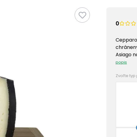
0
Cepparo 
chránený
Asiago n
popis
Zvoľte typ