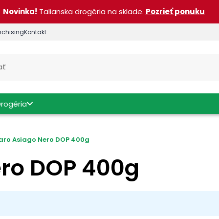
Novinka!
Talianska drogéria na sklade.
Pozrieť ponuku
nchising
Kontakt
Drogéria
ro Asiago Nero DOP 400g
ero DOP 400g