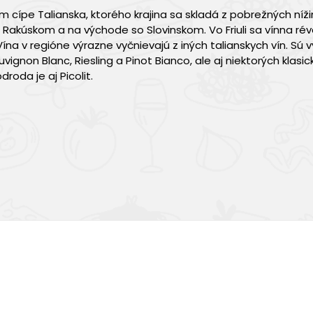
 cípe Talianska, ktorého krajina sa skladá z pobrežných nížin
s Rakúskom a na východe so Slovinskom. Vo Friuli sa vínna ré
 Vína v regióne výrazne vyčnievajú z iných talianskych vín. Sú
gnon Blanc, Riesling a Pinot Bianco, ale aj niektorých klasic
roda je aj Picolit.
Výborná chuť