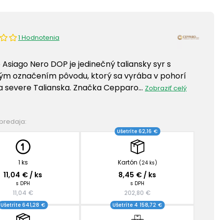
1 Hodnotenia
Asiago Nero DOP je jedinečný taliansky syr s
m označením pôvodu, ktorý sa vyrába v pohorí
a severe Talianska. Značka Cepparo…
Zobraziť celý
 predaja:
Ušetríte 62,16 €
1 ks
Kartón
(24 ks)
11,04 € / ks
8,45 € / ks
s DPH
s DPH
11,04 €
202,80 €
Ušetríte 641,28 €
Ušetríte 4 158,72 €