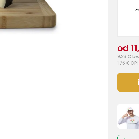
Vr
od 11
9,28 €
be
1,76 €
DP