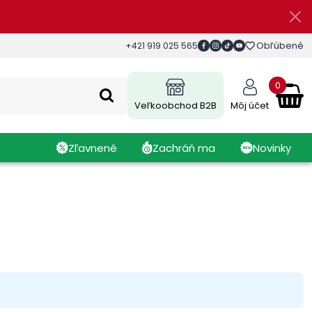
Obľúbené
+421 919 025 565
0
Veľkoobchod B2B
Môj účet
Zľavnené
Zachráň ma
Novinky