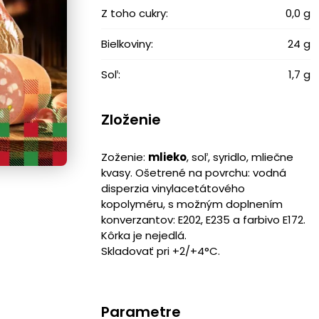
Z toho cukry:
0,0 g
Bielkoviny:
24 g
Soľ:
1,7 g
Zloženie
Zoženie:
mlieko
, soľ, syridlo, mliečne
kvasy. Ošetrené na povrchu: vodná
disperzia vinylacetátového
kopolyméru, s možným doplnením
konverzantov: E202, E235 a farbivo E172.
Kôrka je nejedlá.
Skladovať pri +2/+4°C.
Parametre