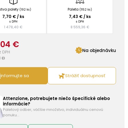
stva palety
Paleta
(192 ks)
(1152 ks)
7,70 € / ks
7,43 € / ks
s DPH
s DPH
1 478,40 €
8 559,36 €
,04 €
Na objednávku
z DPH
H
i
Informujte sa
Strážiť dostupnosť
Attenzione, potrebujete niečo špecifické alebo
informácie?
Paletový odber, väčšie množstvo, individuálnu cenovú
ponuku…