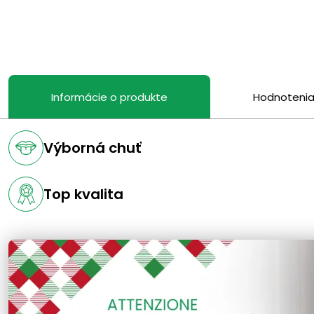
Informácie o produkte
Hodnoteni
Výborná chuť
Top kvalita