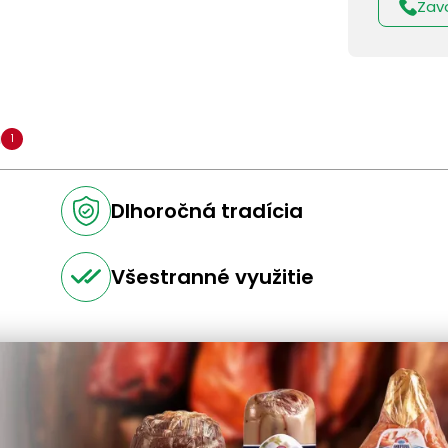
Zav
a
1
Dlhoročná tradícia
Všestranné využitie