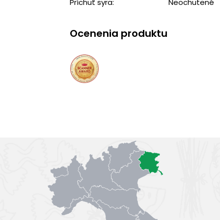
Príchuť syra:
Neochutené
Ocenenia produktu