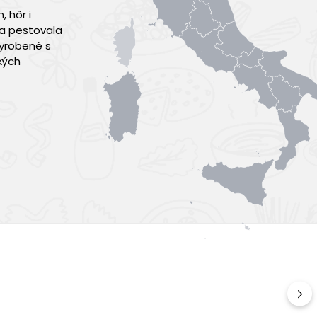
, hôr i
va pestovala
 vyrobené s
kých