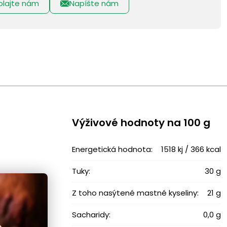
olajte nám
Napíšte nám
Výživové ​​hodnoty na 100 g
Energetická hodnota:
1518 kj / 366 kcal
Tuky:
30 g
Z toho nasýtené mastné kyseliny:
21 g
Sacharidy:
0,0 g