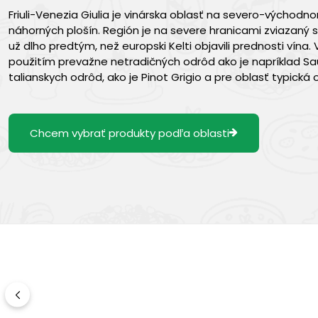
Friuli-Venezia Giulia je vinárska oblasť na severo-východnom
náhorných plošín. Región je na severe hranicami zviazaný 
už dlho predtým, než europski Kelti objavili prednosti vína.
použitím prevažne netradičných odrôd ako je napríklad Sauvi
talianskych odrôd, ako je Pinot Grigio a pre oblasť typická od
Chcem vybrať produkty podľa oblasti