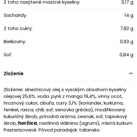
Z toho nasýtené mastné kyseliny:
3,17 g
Sacharidy:
14 g
Z toho cukry:
7,82 g
Bielkoviny:
0,93 g
Soľ:
0,84 g
Zloženie
Zloženie: slnečnicový olej s vysokým obsahom kyseliny
olejovej 25,6%. voda. pyré z manga 19,4%, vínny ocot,
hroznový cukor, cibuľa, curry 3,1% (koriander, kurkuma,
fenikel, rasca, chili, soľ, senovka grécka), modifikovaný
kukuričný škrob, prírodná aróma, cesnak, soľ, tapiokový
škrob,
horčica
, rastlinná vláknina (agrumi), mletá kurkum
Pasterizované. Pôvod paradajok: taliansko.