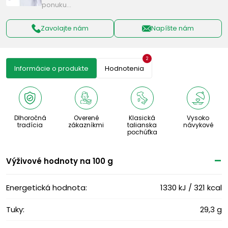
ponuku…
Zavolajte nám
Napíšte nám
2
Informácie o produkte
Hodnotenia
Dlhoročná
Overené
Klasická
Vysoko
tradícia
zákazníkmi
talianska
návykové
pochúťka
Výživové ​​hodnoty na 100 g
Energetická hodnota:
1330 kJ / 321 kcal
Tuky:
29,3 g