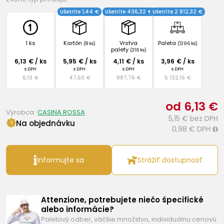
Ušetríte 1,44 €
Ušetríte 436,32 €
Ušetríte 2 812,32 €
1 ks
Kartón
Vrstva
Paleta
(8 ks)
(1296 ks)
palety
(216 ks)
6,13 € / ks
5,95 € / ks
4,11 € / ks
3,96 € / ks
s DPH
s DPH
s DPH
s DPH
6,13 €
47,60 €
887,76 €
5 132,16 €
od 6,13 €
Výrobca:
CASINA ROSSA
5,15 €
bez DPH
Na objednávku
0,98 €
DPH
i
Informujte sa
Strážiť dostupnosť
Attenzione, potrebujete niečo špecifické
alebo informácie?
Paletový odber, väčšie množstvo, individuálnu cenovú