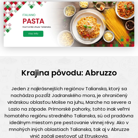
Krajina pôvodu: Abruzzo
Jeden z najkrásnejších regiónov Talianska, ktorý sa
nachádza pozdĺž Jadranského mora, je ohraničený
vinárskou oblasťou Molise na juhu, Marche na severe a
Lazio na západe. Prímorské pahorky, tohto inak veľmi
hornatého regiónu stredného Talianska, sú od pradávna
ideálnym miestom pre pestovanie vínnej révy. Ako v
mnohých iných oblastiach Talianska, tak aj v Abruzze
vinič začali pestovať už Etruskovia.