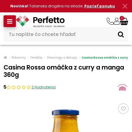
Novinka!
Talianska drogéria na sklade.
Pozrieť ponuku
0
Potraviny
Omáčky
Dressingy a kečupy
Casina Rossa omáčka z curry 
Casina Rossa omáčka z curry a manga
360g
5
2 Hodnotenia