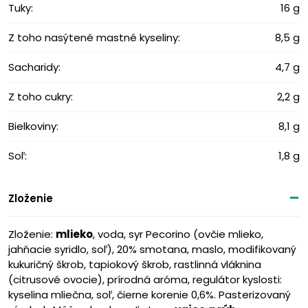
Tuky:
16 g
Z toho nasýtené mastné kyseliny:
8,5 g
Sacharidy:
4,7 g
Z toho cukry:
2,2 g
Bielkoviny:
8,1 g
Soľ:
1,8 g
Zloženie
Zloženie:
mlieko
, voda, syr Pecorino (ovčie mlieko,
jahňacie syridlo, soľ), 20% smotana, maslo, modifikovaný
kukuričný škrob, tapiokový škrob, rastlinná vláknina
(citrusové ovocie), prírodná aróma, regulátor kyslosti:
kyselina mliečna, soľ, čierne korenie 0,6%. Pasterizovaný