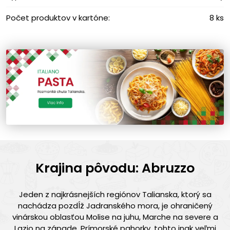
Počet produktov v kartóne:
8 ks
Krajina pôvodu: Abruzzo
Jeden z najkrásnejších regiónov Talianska, ktorý sa
nachádza pozdĺž Jadranského mora, je ohraničený
vinárskou oblasťou Molise na juhu, Marche na severe a
Lazio na západe. Prímorské pahorky, tohto inak veľmi