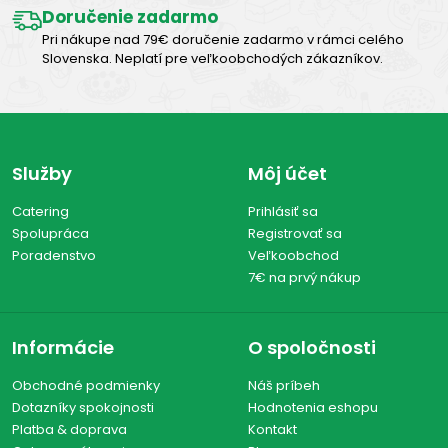
Doručenie zadarmo
Pri nákupe nad 79€ doručenie zadarmo v rámci celého
Slovenska. Neplatí pre veľkoobchodých zákazníkov.
Služby
Môj účet
Catering
Prihlásiť sa
Spolupráca
Registrovať sa
Poradenstvo
Veľkoobchod
7€ na prvý nákup
Informácie
O spoločnosti
Obchodné podmienky
Náš príbeh
Dotazníky spokojnosti
Hodnotenia eshopu
Platba & doprava
Kontakt