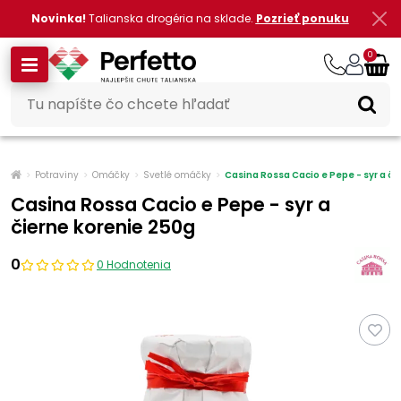
Novinka!
Talianska drogéria na sklade.
Pozrieť ponuku
0
Potraviny
Omáčky
Svetlé omáčky
Casina Rossa Cacio e Pepe - syr a či
Casina Rossa Cacio e Pepe - syr a
čierne korenie 250g
0
0 Hodnotenia