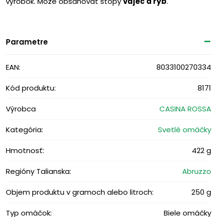
výrobok. Môže obsahovať stopy
vajec a rýb
.
Parametre
EAN:
8033100270334
Kód produktu:
8171
Výrobca
CASINA ROSSA
Kategória:
Svetlé omáčky
Hmotnosť:
422 g
Regióny Talianska:
Abruzzo
Objem produktu v gramoch alebo litroch:
250 g
Typ omáčok:
Biele omáčky