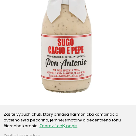
Zažite výbuch chutí, ktorý prináša harmonická kombinácia
ovčieho syra pecorino, jemnej smotany a decentného tónu
čierneho korenia.
Zobraziť celý popis
Zvoľte typ predaja: