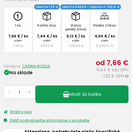
Ušetríte 1,76 €
Ušetríte 548,64 €
Ušetríte 4 700,16 €
1 ks
Kartón
Vrstva
Paleta
(8 ks)
(1728 ks)
palety
(216 ks)
7,66 € / ks
7,44 € / ks
5,12 € / ks
4,94 € / ks
s DPH
s DPH
s DPH
s DPH
7,66 €
59,52 €
1 105,92 €
8 536,32 €
od 7,66 €
Výrobca:
CASINA ROSSA
6,44 €
bez DPH
Na sklade
1,22 €
DPH
i
–
+
Vložiť do košíka
Strážny pes
Zistiť podrobnejšie informácie o produkte
Attenzione, potrebujete niečo špecifické