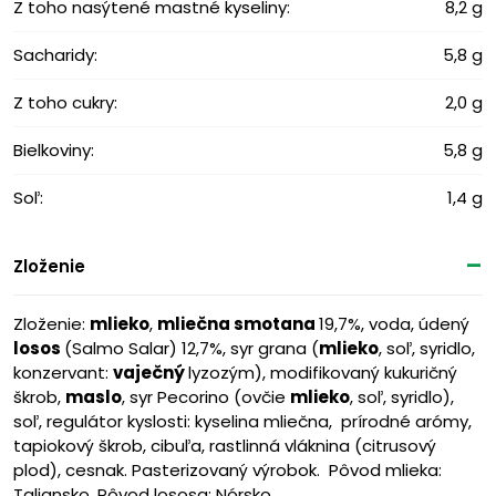
Z toho nasýtené mastné kyseliny:
8,2 g
Sacharidy:
5,8 g
Z toho cukry:
2,0 g
Bielkoviny:
5,8 g
Soľ:
1,4 g
Zloženie
Zloženie:
mlieko
,
mliečna smotana
19,7%, voda, údený
losos
(Salmo Salar) 12,7%, syr grana (
mlieko
, soľ, syridlo,
konzervant:
vaječný
lyzozým), modifikovaný kukuričný
škrob,
maslo
, syr Pecorino (ovčie
mlieko
, soľ, syridlo),
soľ, regulátor kyslosti: kyselina mliečna, prírodné arómy,
tapiokový škrob, cibuľa, rastlinná vláknina (citrusový
plod), cesnak. Pasterizovaný výrobok. Pôvod mlieka:
Taliansko. Pôvod lososa: Nórsko.