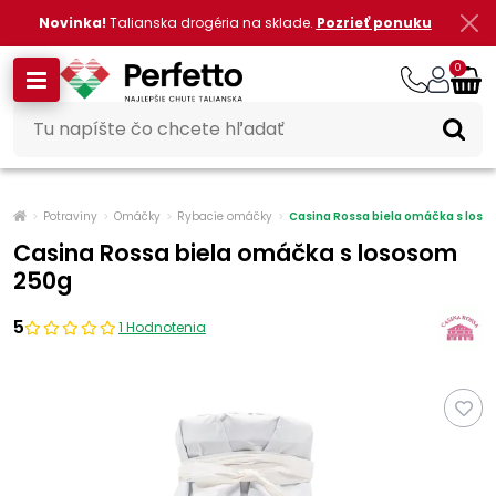
Novinka!
Talianska drogéria na sklade.
Pozrieť ponuku
0
Potraviny
Omáčky
Rybacie omáčky
Casina Rossa biela omáčka s los
Casina Rossa biela omáčka s lososom
250g
5
1 Hodnotenia