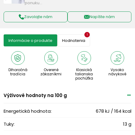
ponuku…
Zavolajte nám
Napíšte nám
1
Informácie o produkte
Hodnotenia
Dlhoročná
Overené
Klasická
Vysoko
tradícia
zákazníkmi
talianska
návykové
pochúťka
Výživové ​​hodnoty na 100 g
Energetická hodnota:
678 kJ / 164 kcal
Tuky:
13 g