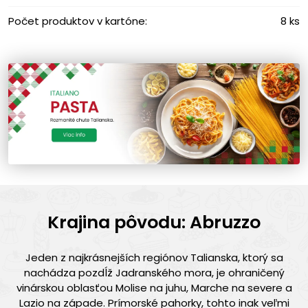
Počet produktov v kartóne:
8 ks
Krajina pôvodu: Abruzzo
Jeden z najkrásnejších regiónov Talianska, ktorý sa
nachádza pozdĺž Jadranského mora, je ohraničený
vinárskou oblasťou Molise na juhu, Marche na severe a
Lazio na západe. Prímorské pahorky, tohto inak veľmi