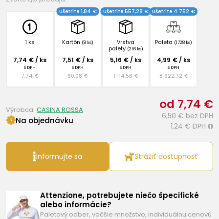
Ušetríte 1,84 €
Ušetríte 557,28 €
Ušetríte 4 752 €
1 ks
Kartón
Vrstva
Paleta
(8 ks)
(1728 ks)
palety
(216 ks)
7,74 € / ks
7,51 € / ks
5,16 € / ks
4,99 € / ks
s DPH
s DPH
s DPH
s DPH
7,74 €
60,08 €
1 114,56 €
8 622,72 €
od 7,74 €
Výrobca:
CASINA ROSSA
6,50 €
bez DPH
Na objednávku
1,24 €
DPH
i
Informujte sa
Strážiť dostupnosť
Attenzione, potrebujete niečo špecifické
alebo informácie?
Paletový odber, väčšie množstvo, individuálnu cenovú