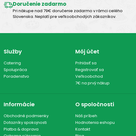
Doručenie zadarmo
Pri nákupe nad 79€ doručenie zadarmo v rámci celého
Slovenska. Neplatí pre veľkoobchodých zákazníkov.
Služby
Môj účet
Catering
Prihlásiť sa
Spolupráca
Registrovať sa
Poradenstvo
Veľkoobchod
7€ na prvý nákup
Informácie
O spoločnosti
Obchodné podmienky
Náš príbeh
Dotazníky spokojnosti
Hodnotenia eshopu
Platba & doprava
Kontakt
Ochrana súkromia
Blog