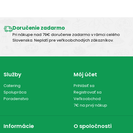
Výborná chuť
Doručenie zadarmo
Pri nákupe nad 79€ doručenie zadarmo v rámci celého
Slovenska. Neplatí pre veľkoobchodých zákazníkov.
Služby
Môj účet
Catering
Prihlásiť sa
Spolupráca
Registrovať sa
Poradenstvo
Veľkoobchod
7€ na prvý nákup
Informácie
O spoločnosti