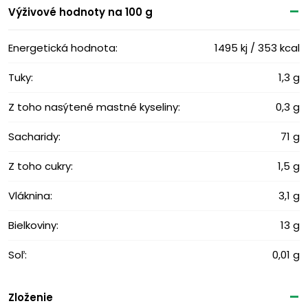
Výživové ​​hodnoty na 100 g
Energetická hodnota:
1495 kj / 353 kcal
Tuky:
1,3 g
Z toho nasýtené mastné kyseliny:
0,3 g
Sacharidy:
71 g
Z toho cukry:
1,5 g
Vláknina:
3,1 g
Bielkoviny:
13 g
Soľ:
0,01 g
Zloženie