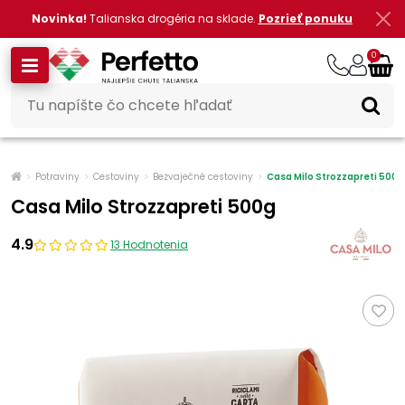
Novinka!
Talianska drogéria na sklade.
Pozrieť ponuku
0
Potraviny
Cestoviny
Bezvaječné cestoviny
Casa Milo Strozzapreti 500g
Casa Milo Strozzapreti 500g
4.9
13 Hodnotenia