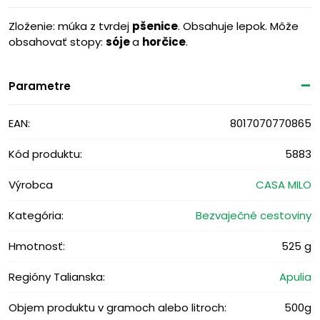
Zloženie: múka z tvrdej
pšenice
. Obsahuje lepok. Môže
obsahovať stopy:
sóje
a
horčice
.
Parametre
EAN:
8017070770865
Kód produktu:
5883
Výrobca
CASA MILO
Kategória:
Bezvaječné cestoviny
Hmotnosť:
525 g
Regióny Talianska:
Apulia
Objem produktu v gramoch alebo litroch:
500g