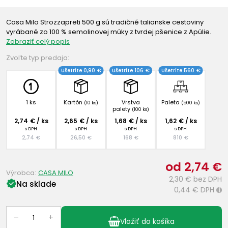
Casa Milo Strozzapreti 500 g sú tradičné talianske cestoviny
vyrábané zo 100 % semolinovej múky z tvrdej pšenice z Apúlie.
Zobraziť celý popis
Zvoľte typ predaja:
Ušetríte 0,90 €
Ušetríte 106 €
Ušetríte 560 €
1 ks
Kartón
Vrstva
Paleta
(10 ks)
(500 ks)
palety
(100 ks)
2,74 € / ks
2,65 € / ks
1,68 € / ks
1,62 € / ks
s DPH
s DPH
s DPH
s DPH
2,74 €
26,50 €
168 €
810 €
od 2,74 €
Výrobca:
CASA MILO
2,30 €
bez DPH
Na sklade
0,44 €
DPH
i
–
+
Vložiť do košíka