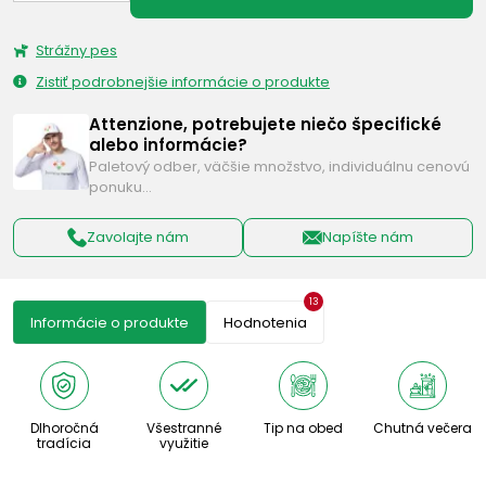
Strážny pes
Zistiť podrobnejšie informácie o produkte
Attenzione, potrebujete niečo špecifické
alebo informácie?
Paletový odber, väčšie množstvo, individuálnu cenovú
ponuku…
Zavolajte nám
Napíšte nám
13
Informácie o produkte
Hodnotenia
Dlhoročná
Všestranné
Tip na obed
Chutná večera
tradícia
využitie