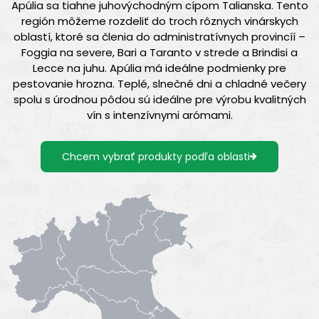
Apúlia sa tiahne juhovýchodným cípom Talianska. Tento
región môžeme rozdeliť do troch rôznych vinárskych
oblastí, ktoré sa členia do administratívnych provincíí –
Foggia na severe, Bari a Taranto v strede a Brindisi a
Lecce na juhu. Apúlia má ideálne podmienky pre
pestovanie hrozna. Teplé, slnečné dni a chladné večery
spolu s úrodnou pôdou sú ideálne pre výrobu kvalitných
vín s intenzívnymi arómami.
Chcem vybrať produkty podľa oblasti