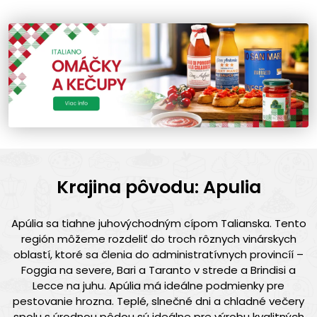
Krajina pôvodu: Apulia
Apúlia sa tiahne juhovýchodným cípom Talianska. Tento
región môžeme rozdeliť do troch rôznych vinárskych
oblastí, ktoré sa členia do administratívnych provincíí –
Foggia na severe, Bari a Taranto v strede a Brindisi a
Lecce na juhu. Apúlia má ideálne podmienky pre
pestovanie hrozna. Teplé, slnečné dni a chladné večery
spolu s úrodnou pôdou sú ideálne pre výrobu kvalitných