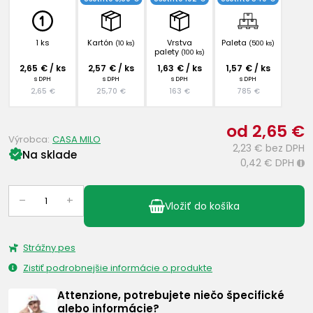
1 ks
Kartón
Vrstva
Paleta
(10 ks)
(500 ks)
palety
(100 ks)
2,65 € / ks
2,57 € / ks
1,63 € / ks
1,57 € / ks
s DPH
s DPH
s DPH
s DPH
2,65 €
25,70 €
163 €
785 €
od 2,65 €
Výrobca:
CASA MILO
2,23 €
bez DPH
Na sklade
0,42 €
DPH
i
–
+
Vložiť do košíka
Strážny pes
Zistiť podrobnejšie informácie o produkte
Attenzione, potrebujete niečo špecifické
alebo informácie?