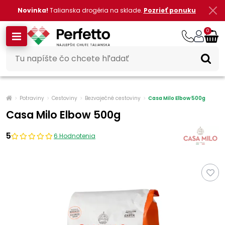
Novinka!
Talianska drogéria na sklade.
Pozrieť ponuku
0
Potraviny
Cestoviny
Bezvaječné cestoviny
Casa Milo Elbow 500g
Casa Milo Elbow 500g
5
6 Hodnotenia