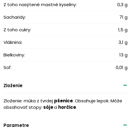
Z toho nasýtené mastné kyseliny:
0,3 g
Sacharidy:
71 g
Z toho cukry:
1,5 g
Vláknina:
3,1 g
Bielkoviny:
13 g
Soľ:
0,01 g
Zloženie
Zloženie: múka z tvrdej
pšenice
. Obsahuje lepok. Môže
obsahovať stopy:
sóje
a
horčice
.
Parametre