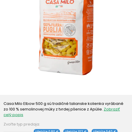
Casa Milo Elbow 500 g sú tradičné talianske kolienka vyrábané
zo 100 % semolinovej múky z tvrdej pšenice z Apúlie.
Zobraziť
celý popis
Zvoľte typ predaja:
Ušetríte 0,80 €
Ušetríte 102 €
Ušetríte 540 €