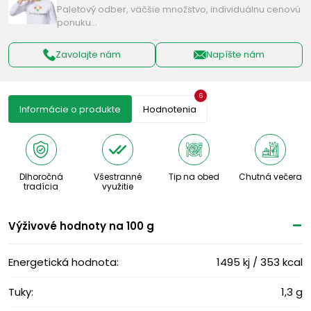
Paletový odber, väčšie množstvo, individuálnu cenovú
ponuku…
Zavolajte nám
Napíšte nám
6
Informácie o produkte
Hodnotenia
Dlhoročná
Všestranné
Tip na obed
Chutná večera
tradícia
využitie
Výživové ​​hodnoty na 100 g
Energetická hodnota:
1495 kj / 353 kcal
Tuky:
1,3 g