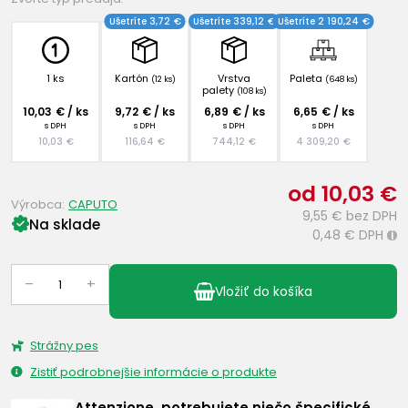
Ušetríte 3,72 €
Ušetríte 339,12 €
Ušetríte 2 190,24 €
1 ks
Kartón
Vrstva
Paleta
(12 ks)
(648 ks)
palety
(108 ks)
10,03 € / ks
9,72 € / ks
6,89 € / ks
6,65 € / ks
s DPH
s DPH
s DPH
s DPH
10,03 €
116,64 €
744,12 €
4 309,20 €
od 10,03 €
Výrobca:
CAPUTO
9,55 €
bez DPH
Na sklade
0,48 €
DPH
i
–
+
Vložiť do košíka
Strážny pes
Zistiť podrobnejšie informácie o produkte
Attenzione, potrebujete niečo špecifické