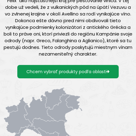
Felix" ako najšťastnejší kraj pre pestovanie viniča. V tej
dobe už vedeli, že z vulkanických pôd na úpätí Vezuvu a
vo zvlnenej krajine v okolí Avellino sa rodí vynikajúce víno.
Dokonca ešte dávno pred nimi obdivovali tieto
vynikajúce podmienky kolonizátori z antického Grécka a
boli to práve oni, ktorí priviezli do regiónu Kampánie svoje
odrody (napr. Greco, Falanghina a Aglianico), ktoré sa tu
pestujú dodnes. Tieto odrody poskytujú miestnym vínam
nezameniteľný charakter.
Chcem vybrať produkty podľa oblasti