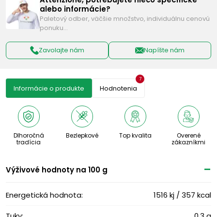
alebo informácie?
Paletový odber, väčšie množstvo, individuálnu cenovú
ponuku…
Zavolajte nám
Napíšte nám
7
Informácie o produkte
Hodnotenia
Dlhoročná
Bezlepkové
Top kvalita
Overené
tradícia
zákazníkmi
Výživové ​​hodnoty na 100 g
Energetická hodnota:
1516 kj / 357 kcal
Tuky:
0,3 g