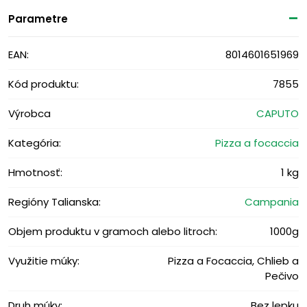
Parametre
EAN:
8014601651969
Kód produktu:
7855
Výrobca
CAPUTO
Kategória:
Pizza a focaccia
Hmotnosť:
1 kg
Regióny Talianska:
Campania
Objem produktu v gramoch alebo litroch:
1000g
Využitie múky:
Pizza a Focaccia, Chlieb a
Pečivo
Druh múky:
Bez lepku