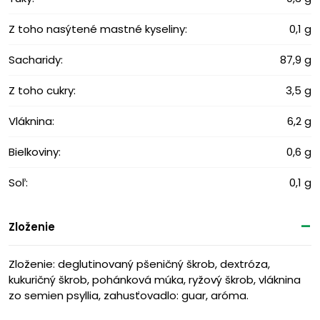
Z toho nasýtené mastné kyseliny:
0,1 g
Sacharidy:
87,9 g
Z toho cukry:
3,5 g
Vláknina:
6,2 g
Bielkoviny:
0,6 g
Soľ:
0,1 g
Zloženie
Zloženie: d
eglutinovaný pšeničný škrob
, dextróza,
kukuričný škrob, 
pohánková múka, 
ryžový škrob, 
vláknina 
zo semien psyllia, z
ahusťovadlo: guar,
 aróma.