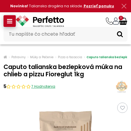
Novinka!
Talianska drogéria na sklade.
Pozrieť ponuku
0
Potraviny
Múky a Pečenie
Pizza a focaccia
Caputo talianska bezlepková
Caputo talianska bezlepková múka na
chlieb a pizzu Fioreglut 1kg
5
7 Hodnotenia