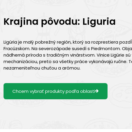
Krajina pôvodu: Liguria
Ligúria je malý pobrežný región, ktorý sa rozprestiera poz
Fracúzskom. Na severozápade susedí s Piedmontom. Objavte 
nádherná príroda s tradičným vinárstvom. Vinice Ligúrie s
mechanizáciou, preto sa všetky práce vykonávajú ručne. T
nezameniteľnou chuťou a arómou.
Chcem vybrať produkty podľa oblasti