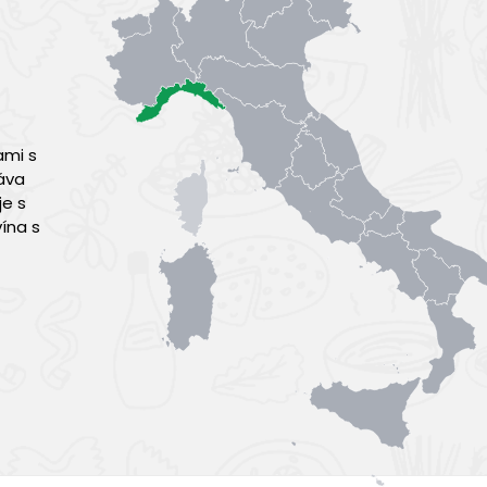
ami s
táva
je s
ína s