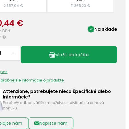
s DPH
s DPH
2 357,04 €
11 365,20 €
0,44 €
Na sklade
z DPH
H
i
+
Vložiť do košíka
 pes
podrobnejšie informácie o produkte
Attenzione, potrebujete niečo špecifické alebo
informácie?
Paletový odber, väčšie množstvo, individuálnu cenovú
ponuku…
olajte nám
Napíšte nám