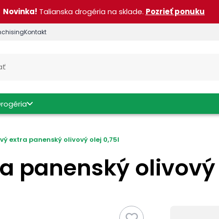
Novinka!
Talianska drogéria na sklade.
Pozrieť ponuku
nchising
Kontakt
Drogéria
vý extra panenský olivový olej 0,75l
a panenský olivový o