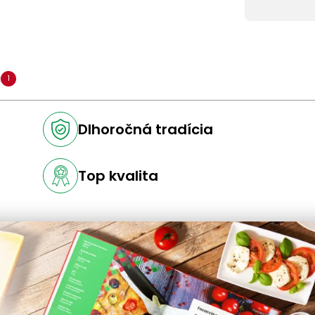
a
1
Dlhoročná tradícia
Top kvalita