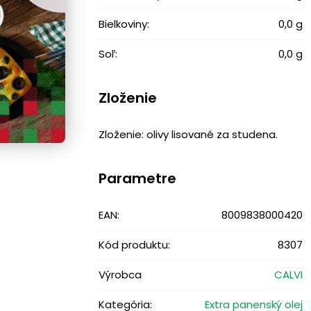
Bielkoviny:
0,0 g
Soľ:
0,0 g
Zloženie
Zloženie: olivy lisované za studena.
Parametre
EAN:
8009838000420
Kód produktu:
8307
Výrobca
CALVI
Kategória:
Extra panenský olej