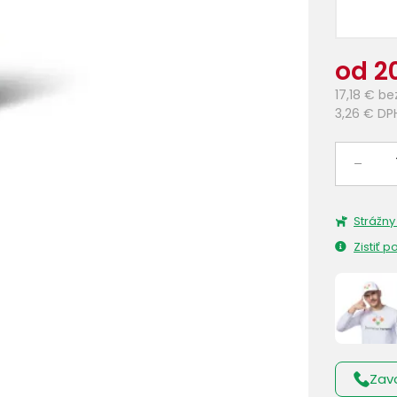
od 2
17,18 €
be
3,26 €
DP
–
Strážny
Zistiť 
Zav