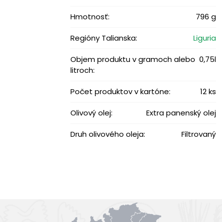
Hmotnosť:
796 g
Regióny Talianska:
Liguria
Objem produktu v gramoch alebo
0,75l
litroch:
Počet produktov v kartóne:
12 ks
Olivový olej:
Extra panenský olej
Druh olivového oleja:
Filtrovaný