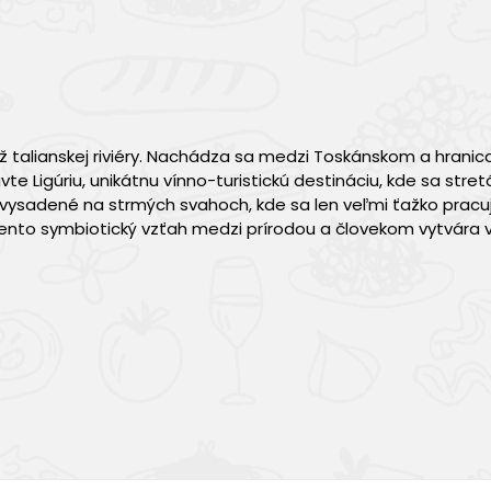
dĺž talianskej riviéry. Nachádza sa medzi Toskánskom a hranic
Ligúriu, unikátnu vínno-turistickú destináciu, kde sa stre
ú vysadené na strmých svahoch, kde sa len veľmi ťažko pracu
ento symbiotický vzťah medzi prírodou a človekom vytvára v