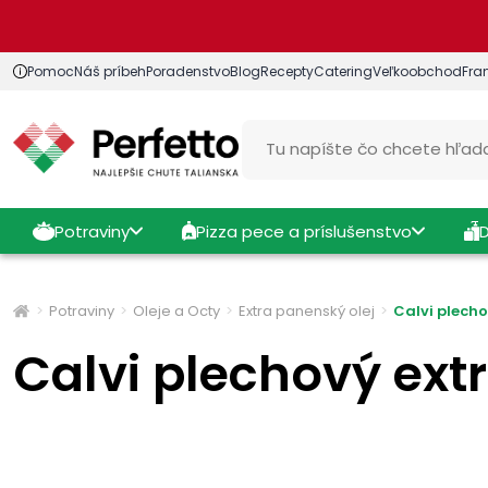
Pomoc
Náš príbeh
Poradenstvo
Blog
Recepty
Catering
Veľkoobchod
Fra
Potraviny
Pizza pece a príslušenstvo
Potraviny
Oleje a Octy
Extra panenský olej
Calvi plecho
Calvi plechový extr