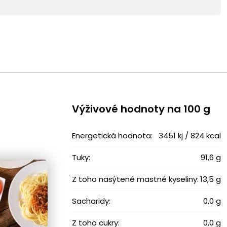
Výživové ​​hodnoty na 100 g
Energetická hodnota:
3451 kj / 824 kcal
Tuky:
91,6 g
Z toho nasýtené mastné kyseliny:
13,5 g
Sacharidy:
0,0 g
Z toho cukry:
0,0 g