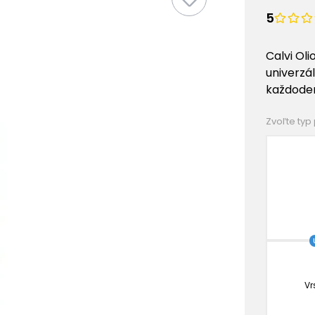
5
Calvi Oli
univerzál
každoden
Zvoľte typ
Vr