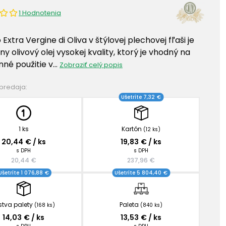
1 Hodnotenia
o Extra Vergine di Oliva v štýlovej plechovej fľaši je
ny olivový olej vysokej kvality, ktorý je vhodný na
né použitie v…
Zobraziť celý popis
 predaja:
Ušetríte 7,32 €
1 ks
Kartón
(12 ks)
20,44 € / ks
19,83 € / ks
s DPH
s DPH
20,44 €
237,96 €
Ušetríte 1 076,88 €
Ušetríte 5 804,40 €
stva palety
Paleta
(168 ks)
(840 ks)
14,03 € / ks
13,53 € / ks