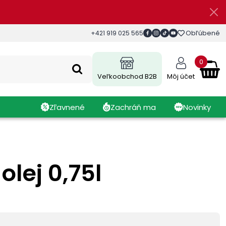
Obľúbené
+421 919 025 565
0
Veľkoobchod B2B
Môj účet
Zľavnené
Zachráň ma
Novinky
lej 0,75l