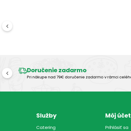
Doručenie zadarmo
Pri nákupe nad 79€ doručenie zadarmo v rámci celéh
Služby
Môj účet
Catering
Prihlásiť sa