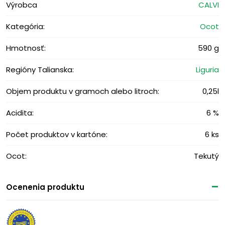
Výrobca
CALVI
Kategória:
Ocot
Hmotnosť:
590 g
Regióny Talianska:
Liguria
Objem produktu v gramoch alebo litroch:
0,25l
Acidita:
6 %
Počet produktov v kartóne:
6 ks
Ocot:
Tekutý
Ocenenia produktu