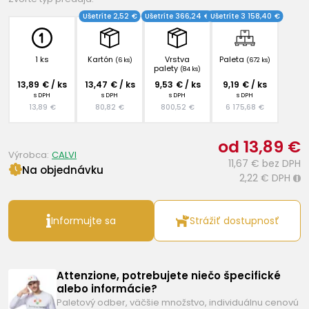
Ušetríte 2,52 €
Ušetríte 366,24 €
Ušetríte 3 158,40 €
1 ks
Kartón
Vrstva
Paleta
(6 ks)
(672 ks)
palety
(84 ks)
13,89 € / ks
13,47 € / ks
9,53 € / ks
9,19 € / ks
s DPH
s DPH
s DPH
s DPH
13,89 €
80,82 €
800,52 €
6 175,68 €
od 13,89 €
Výrobca:
CALVI
11,67 €
bez DPH
Na objednávku
2,22 €
DPH
i
Informujte sa
Strážiť dostupnosť
Attenzione, potrebujete niečo špecifické
alebo informácie?
Paletový odber, väčšie množstvo, individuálnu cenovú