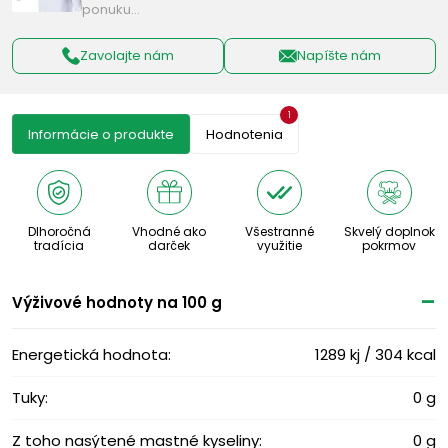
ponuku…
Zavolajte nám
Napíšte nám
1
Informácie o produkte
Hodnotenia
Dlhoročná
Vhodné ako
Všestranné
Skvelý doplnok
tradícia
darček
využitie
pokrmov
Výživové ​​hodnoty na 100 g
Energetická hodnota:
1289 kj / 304 kcal
Tuky:
0 g
Z toho nasýtené mastné kyseliny:
0 g