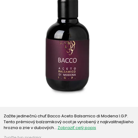
Zažite jedinečnú chuť Bacco Aceto Balsamico di Modena I.G.P.
Tento prémiový balzamikový ocot je vyrobený z najkvalitnejšieho
hrozna a zrie v dubových…
Zobraziť celý popis
Zvoľte typ predaja: