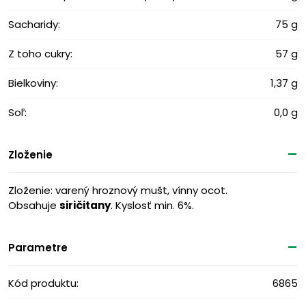
Sacharidy:
75 g
Z toho cukry:
57 g
Bielkoviny:
1,37 g
Soľ:
0,0 g
Zloženie
Zloženie: varený hroznový mušt, vínny ocot.
Obsahuje
siričitany
. Kyslosť min. 6%.
Parametre
Kód produktu:
6865