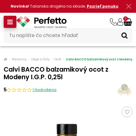
Novinka!
Talianska drogéria na sklade.
Pozrieť ponuku
0
Potraviny
Oleje a Octy
Ocot
Calvi BACCO balzamikový ocot z Modeny I.G
Calvi BACCO balzamikový ocot z
Modeny I.G.P. 0,25l
5
1 Hodnotenia