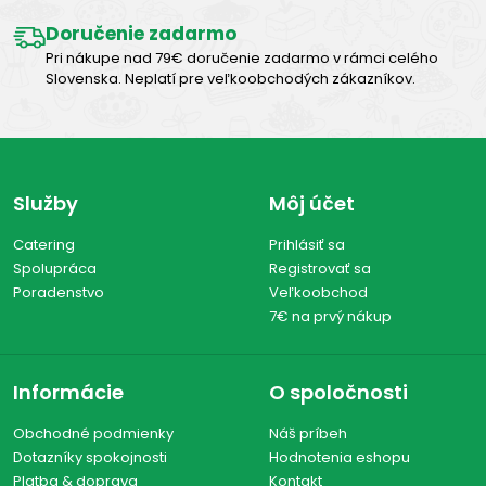
Doručenie zadarmo
Pri nákupe nad 79€ doručenie zadarmo v rámci celého
Slovenska. Neplatí pre veľkoobchodých zákazníkov.
Služby
Môj účet
Catering
Prihlásiť sa
Spolupráca
Registrovať sa
Poradenstvo
Veľkoobchod
7€ na prvý nákup
Informácie
O spoločnosti
Obchodné podmienky
Náš príbeh
Dotazníky spokojnosti
Hodnotenia eshopu
Platba & doprava
Kontakt