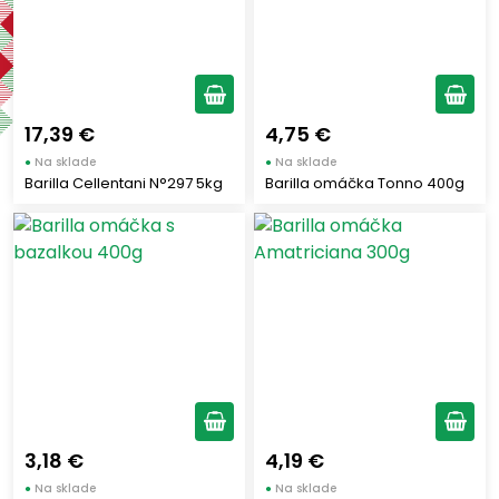
Výrobcovia
BARILLA
(29)
17,39 €
4,75 €
Štítky
●
Na sklade
●
Na sklade
Barilla Cellentani N°297 5kg
Barilla omáčka Tonno 400g
Dolce Vita
(6)
Nový tovar
(1)
Výhody - Vlastnosti produktu
3,18 €
4,19 €
●
Na sklade
●
Na sklade