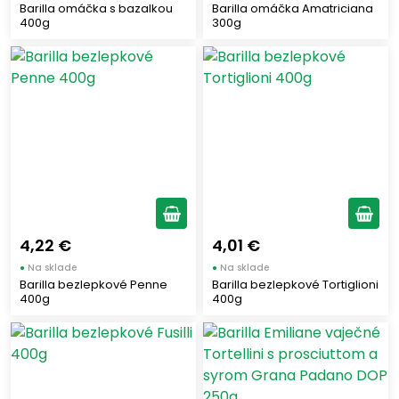
Barilla omáčka s bazalkou
Barilla omáčka Amatriciana
400g
300g
Regióny Talianska
Emilia - Romagna
(29)
Veľkosť cestovín
4,22 €
4,01 €
●
Na sklade
●
Na sklade
Barilla bezlepkové Penne
Barilla bezlepkové Tortiglioni
Krátke cestoviny
(19)
400g
400g
Dlhé cestoviny
(4)
Druh cestovín