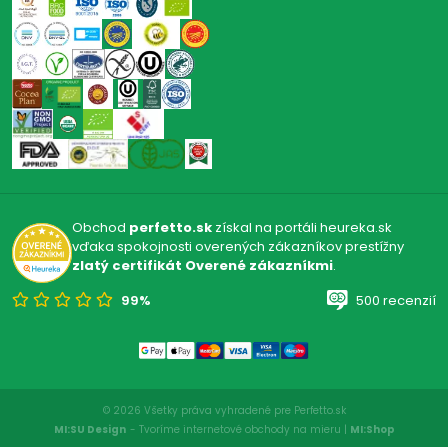
Obchod
perfetto.sk
získal na portáli heureka.sk
vďaka spokojnosti overených zákazníkov prestížny
zlatý certifikát Overené zákazníkmi
.
99%
500 recenzií
© 2026 Všetky práva vyhradené pre Perfetto.sk
MI:SU Design
- Tvoríme internetové obchody na mieru |
MI:Shop