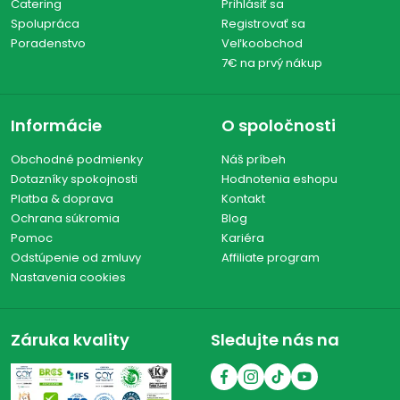
Catering
Prihlásiť sa
Spolupráca
Registrovať sa
Poradenstvo
Veľkoobchod
7€ na prvý nákup
Informácie
O spoločnosti
Obchodné podmienky
Náš príbeh
Dotazníky spokojnosti
Hodnotenia eshopu
Platba & doprava
Kontakt
Ochrana súkromia
Blog
Pomoc
Kariéra
Odstúpenie od zmluvy
Affiliate program
Nastavenia cookies
Záruka kvality
Sledujte nás na