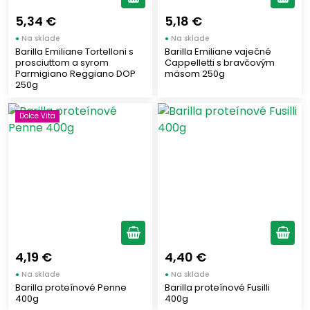
5,34 €
5,18 €
●
Na sklade
●
Na sklade
Barilla Emiliane Tortelloni s
Barilla Emiliane vaječné
prosciuttom a syrom
Cappelletti s bravčovým
Parmigiano Reggiano DOP
mäsom 250g
250g
Dolce Vita
4,19 €
4,40 €
●
Na sklade
●
Na sklade
Barilla proteínové Penne
Barilla proteínové Fusilli
400g
400g