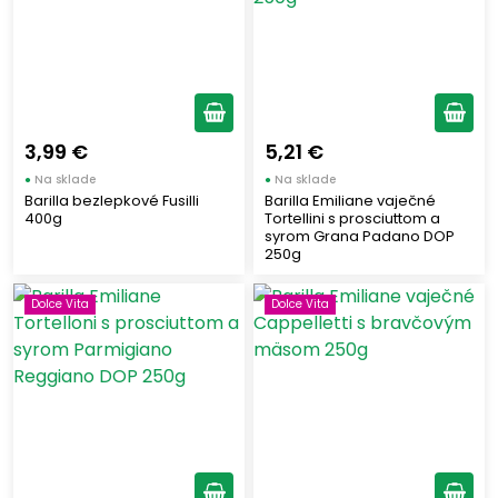
Klasické cestoviny
(16)
Plnené cestoviny
(3)
Proteínové cestoviny
(3)
Typ omáčok
3,99 €
5,21 €
●
Na sklade
●
Na sklade
Barilla bezlepkové Fusilli
Barilla Emiliane vaječné
Mäsové omáčky
(3)
400g
Tortellini s prosciuttom a
Rybacie omáčky
syrom Grana Padano DOP
(1)
250g
Zeleninové omáčky
(3)
Dolce Vita
Dolce Vita
Zobraziť len produkty skladom
Vymazať filtre
Zobraziť všetko (29)