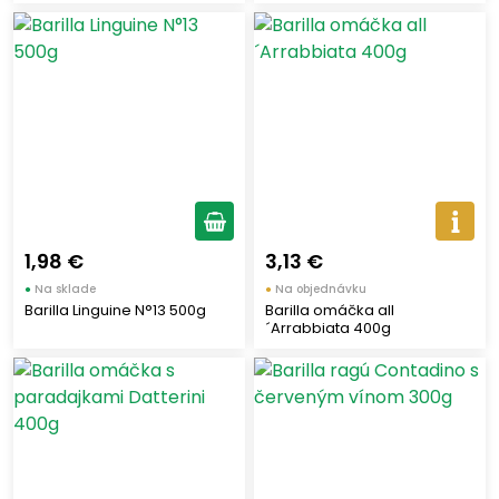
1,98 €
3,13 €
●
Na sklade
●
Na objednávku
Barilla Linguine N°13 500g
Barilla omáčka all
´Arrabbiata 400g