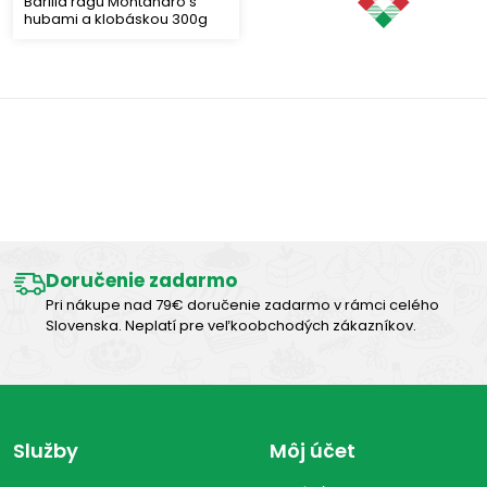
Bariila ragú Montanaro s
hubami a klobáskou 300g
Výborná chuť
Doručenie zadarmo
Pri nákupe nad 79€ doručenie zadarmo v rámci celého
Slovenska. Neplatí pre veľkoobchodých zákazníkov.
Služby
Môj účet