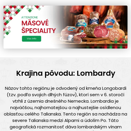
Krajina pôvodu: Lombardy
Názov tohto regiónu je odvodený od kmeňa Longobardi
(tzv. podľa svojich dlhých fúzov), ktorí sem v 6. storočí
vtrhli z územia dnešného Nemecka. Lombardia je
najväčšou, najhornatejšou a najhustejšie osídlenou
oblasťou celého Talianska. Tento región sa nachádza na
severe Talianska medzi Alpami a údolím Po. Táto
geografická rozmanitosť dáva lombardským vínam