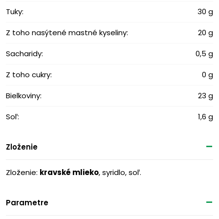
Tuky:
30 g
Z toho nasýtené mastné kyseliny:
20 g
Sacharidy:
0,5 g
Z toho cukry:
0 g
Bielkoviny:
23 g
Soľ:
1,6 g
Zloženie
Zloženie:
kravské mlieko
, syridlo, soľ.
Parametre