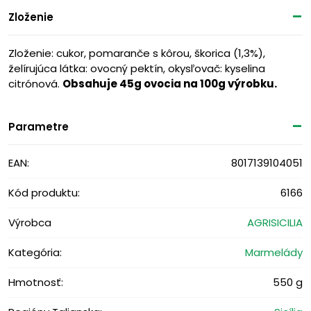
Zloženie
Zloženie: cukor, pomaranče s kôrou, škorica (1,3%),
želírujúca látka: ovocný pektín, okysľovač: kyselina
citrónová.
Obsahuje 45g ovocia na 100g výrobku.
Parametre
EAN:
8017139104051
Kód produktu:
6166
Výrobca
AGRISICILIA
Kategória:
Marmelády
Hmotnosť:
550 g