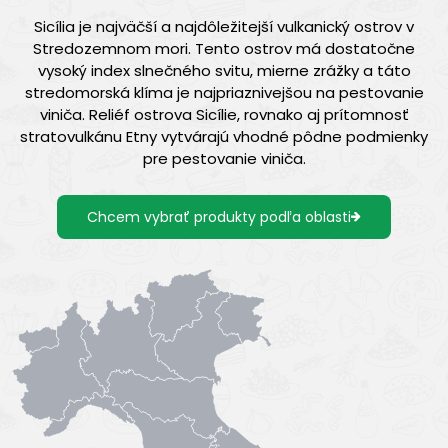
Sicília je najväčší a najdôležitejší vulkanický ostrov v
Stredozemnom mori. Tento ostrov má dostatočne
vysoký index slnečného svitu, mierne zrážky a táto
stredomorská klíma je najpriaznivejšou na pestovanie
viniča. Reliéf ostrova Sicílie, rovnako aj prítomnosť
stratovulkánu Etny vytvárajú vhodné pôdne podmienky
pre pestovanie viniča.
Chcem vybrať produkty podľa oblasti