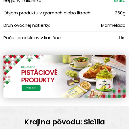
Regióny Talianska:
Sicília
Objem produktu v gramoch alebo litroch:
360g
Druh ovocnej nátierky:
Marmeláda
Počet produktov v kartóne:
1 ks
Krajina pôvodu: Sicília