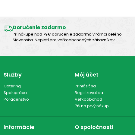
Výborná chuť
Doručenie zadarmo
Pri nákupe nad 79€ doručenie zadarmo v rámci celého
Slovenska. Neplatí pre veľkoobchodých zákazníkov.
Služby
Môj účet
Catering
Prihlásiť sa
Spolupráca
Registrovať sa
Poradenstvo
Veľkoobchod
7€ na prvý nákup
Informácie
O spoločnosti