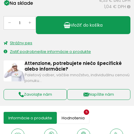
4,53 €
bez DPH
Na sklade
1,04 €
DPH
i
–
+
Vložiť do košíka
Strážny pes
Zistiť podrobnejšie informácie o produkte
Attenzione, potrebujete niečo špecifické
alebo informácie?
Paletový odber, väčšie množstvo, individuálnu cenovú
ponuku…
Zavolajte nám
Napíšte nám
5
Informácie o produkte
Hodnotenia