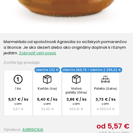
Marmeláda od spoločnosti Agrisicilia zo sicílskych pomarančov
a škorice. Je ako dezert alebo ako originálny doplnok k rôznym
jedlám.
Zobraziť celý popis
Zvoľte typ predaja:
Ušetríte 1,02 €
Ušetríte 266,76 €
Ušetríte 2 296,32 €
1 ks
Kartón
Vrstva
Paleta
(6 ks)
(1248 ks)
palety
(156 ks)
5,57 € / ks
5,40 € / ks
3,86 € / ks
3,73 € / ks
s DPH
s DPH
s DPH
s DPH
5,57 €
32,40 €
602,16 €
4 655,04 €
od 5,57 €
Výrobca:
AGRISICILIA