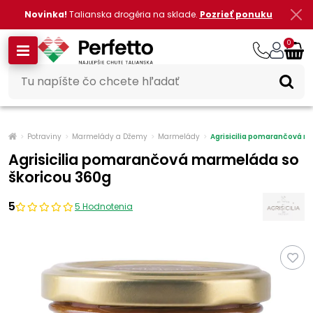
Novinka!
Talianska drogéria na sklade.
Pozrieť ponuku
0
Potraviny
Marmelády a Džemy
Marmelády
Agrisicilia pomarančová m
Agrisicilia pomarančová marmeláda so
škoricou 360g
5
5 Hodnotenia