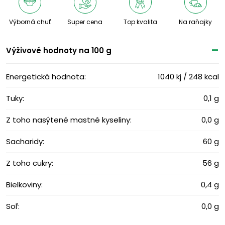
Výborná chuť
Super cena
Top kvalita
Na raňajky
Výživové ​​hodnoty na 100 g
Energetická hodnota:
1040 kj / 248 kcal
Tuky:
0,1 g
Z toho nasýtené mastné kyseliny:
0,0 g
Sacharidy:
60 g
Z toho cukry:
56 g
Bielkoviny:
0,4 g
Soľ:
0,0 g