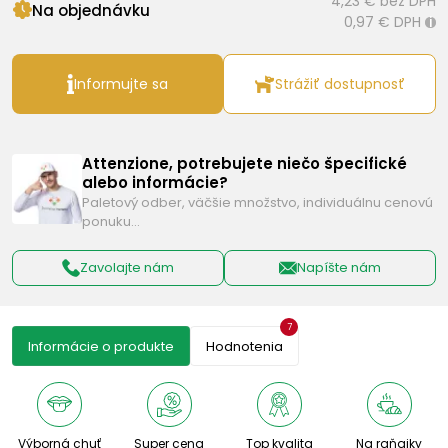
4,23 €
bez DPH
Na objednávku
0,97 €
DPH
i
Informujte sa
Strážiť dostupnosť
Attenzione, potrebujete niečo špecifické
alebo informácie?
Paletový odber, väčšie množstvo, individuálnu cenovú
ponuku…
Zavolajte nám
Napíšte nám
7
Informácie o produkte
Hodnotenia
Výborná chuť
Super cena
Top kvalita
Na raňajky