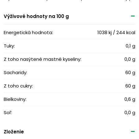
Výživové ​​hodnoty na 100 g
Energetická hodnota:
1038 kj / 244 kcal
Tuky:
0,1 g
Z toho nasýtené mastné kyseliny:
0,0 g
Sacharidy:
60 g
Z toho cukry:
60 g
Bielkoviny:
0,6 g
Soľ:
0,0 g
Zloženie