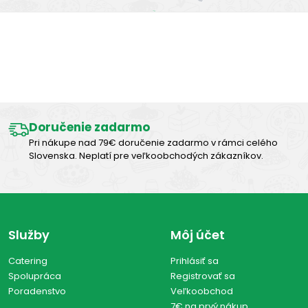
Výborná chuť
Doručenie zadarmo
Pri nákupe nad 79€ doručenie zadarmo v rámci celého
Slovenska. Neplatí pre veľkoobchodých zákazníkov.
Služby
Môj účet
Catering
Prihlásiť sa
Spolupráca
Registrovať sa
Poradenstvo
Veľkoobchod
7€ na prvý nákup