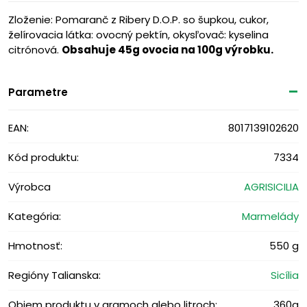
Zloženie: Pomaranč z Ribery D.O.P. so šupkou, cukor,
želírovacia látka: ovocný pektín, okysľovač: kyselina
citrónová.
Obsahuje 45g ovocia na 100g výrobku.
Parametre
EAN:
8017139102620
Kód produktu:
7334
Výrobca
AGRISICILIA
Kategória:
Marmelády
Hmotnosť:
550 g
Regióny Talianska:
Sicília
Objem produktu v gramoch alebo litroch:
360g