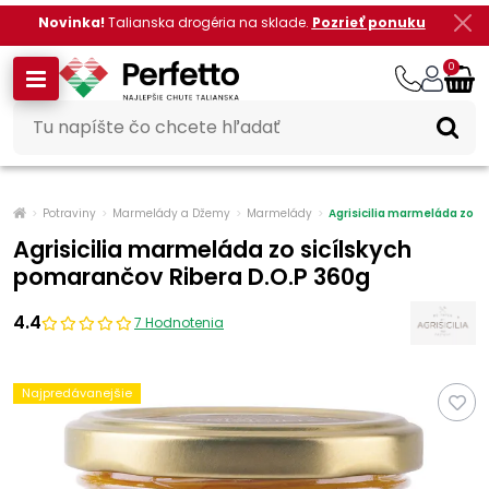
Novinka!
Talianska drogéria na sklade.
Pozrieť ponuku
0
Potraviny
Marmelády a Džemy
Marmelády
Agrisicilia marmeláda zo s
Agrisicilia marmeláda zo sicílskych
pomarančov Ribera D.O.P 360g
4.4
7 Hodnotenia
Najpredávanejšie