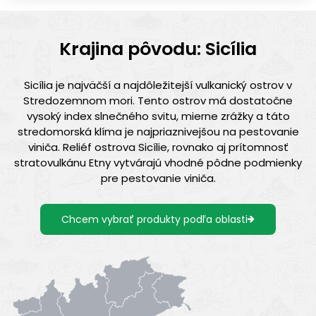
Krajina pôvodu: Sicília
Sicília je najväčší a najdôležitejší vulkanický ostrov v
Stredozemnom mori. Tento ostrov má dostatočne
vysoký index slnečného svitu, mierne zrážky a táto
stredomorská klíma je najpriaznivejšou na pestovanie
viniča. Reliéf ostrova Sicílie, rovnako aj prítomnosť
stratovulkánu Etny vytvárajú vhodné pôdne podmienky
pre pestovanie viniča.
Chcem vybrať produkty podľa oblasti