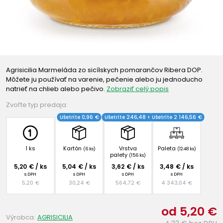
Agrisicilia Marmeláda zo sicílskych pomarančov Ribera DOP.
Môžete ju používať na varenie, pečenie alebo ju jednoducho
natrieť na chlieb alebo pečivo.
Zobraziť celý popis
Zvoľte typ predaja:
Ušetríte 0,96 €
Ušetríte 246,48 €
Ušetríte 2 146,56 €
1 ks
Kartón
Vrstva
Paleta
(6 ks)
(1248 ks)
palety
(156 ks)
5,20 € / ks
5,04 € / ks
3,62 € / ks
3,48 € / ks
s DPH
s DPH
s DPH
s DPH
5,20 €
30,24 €
564,72 €
4 343,04 €
od 5,20 €
Výrobca:
AGRISICILIA