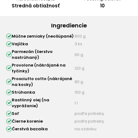
Stredná obtiažnosť
10
Ingrediencie
Múčne zemiaky (neošúpané)
800 g
Vajíčka
3 ks
Parmezán (čerstvo
60 g
nastrúhaný)
Provolone (nákrájané na
120 g
tyčinky)
Prosciutto cotto (nákrájané
80 g
na kocky)
Strúhanka
100 g
Rastlinný olej (na
1 l
vyprážanie)
Soľ
podľa potreby
Čierne korenie
podľa potreby
Čerstvá bazalka
na ozdobu