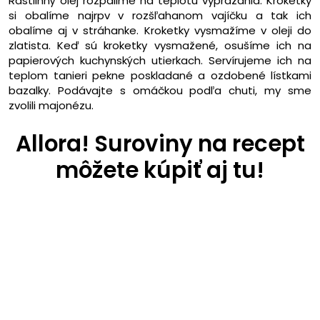
Rastlinný olej rozpálime na teplotu vyprážania. Kroketky
si obalíme najrpv v rozšľahanom vajíčku a tak ich
obalíme aj v stráhanke. Kroketky vysmažíme v oleji do
zlatista. Keď sú kroketky vysmažené, osušíme ich na
papierových kuchynských utierkach. Servírujeme ich na
teplom tanieri pekne poskladané a ozdobené lístkami
bazalky. Podávajte s omáčkou podľa chuti, my sme
zvolili majonézu.
Allora! Suroviny na recept
môžete kúpiť aj tu!
Chladené