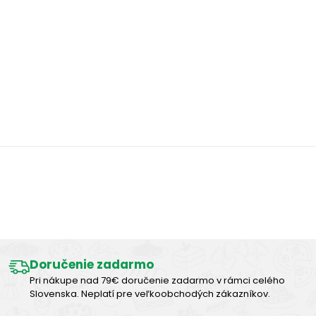
4,63 €
●
Na sklade
Cepparo syr Provolone Dolce 170g - 1ks
Výborná chuť
Doručenie zadarmo
Pri nákupe nad 79€ doručenie zadarmo v rámci celého
Slovenska. Neplatí pre veľkoobchodých zákazníkov.