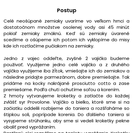
Postup
Celé neošúpané zemiaky uvaríme vo veľkom hrnci a
dostatočnom množstve osolenej vody asi 45 minút
pokiaľ zemiaky zmäknú. Keď sú zemiaky úvarené
scedíme a ošúpeme ich potom ich vyklopíme do misy
kde ich roztlačíme pučiakom na zemiaky.
Jedno z vajec oddeľte, zvyšné 2 vajička budeme
použivať. Využijeme jedno celé vajičko a z druhého
vajíčka využijeme iba žĺtok, vmiešajte ich do zemiakov a
následne pridajte parmezánom, dobre premiešajte. Tak
pridáme na kocky nakrájané prosciutto cotto a zase
premiešame. Podľa chuti ochutíme soľou a korením.
Z hmoty vytvarujeme kroketky a zatlačte do každej
zvlášť syr Provolone. Vajíčko a bielko, ktoré sme si na
začiatku oddelili rozbijeme do taniera a rozšľaháme so
štipkou soli, poprípade korenia. Do ďalšieho taniera si
vysypeme strúhanku, aby sme si vedeli kroketky pekne
obaliť pred vyprážaním.