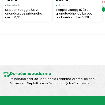
●
Na sklade
●
Na sklade
Druh nealkoholického nápoja
Skipper Zuegg džús z
Skipper Zuegg džús z
ananásu bez pridaného
granátového jablka bez
cukru 0,33l
pridaného cukru 0,33l
Šťavy
(4)
Zobraziť len produkty skladom
Výborná chuť
Zobraziť všetko (4)
Doručenie zadarmo
Pri nákupe nad 79€ doručenie zadarmo v rámci celého
Slovenska. Neplatí pre veľkoobchodých zákazníkov.