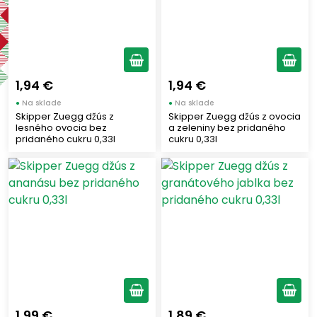
Výrobcovia
SKIPPER
(4)
1,94 €
1,94 €
Výhody - Vlastnosti produktu
●
Na sklade
●
Na sklade
Skipper Zuegg džús z
Skipper Zuegg džús z ovocia
lesného ovocia bez
a zeleniny bez pridaného
pridaného cukru 0,33l
cukru 0,33l
Regióny Talianska
Veneto
(4)
Objem
0,33
(4)
1,99 €
1,89 €