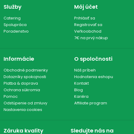
Služby
Môj účet
Catering
Prihlásiť sa
Spolupráca
Registrovať sa
Poradenstvo
Veľkoobchod
7€ na prvý nákup
Informácie
O spoločnosti
Obchodné podmienky
Náš príbeh
Dotazníky spokojnosti
Hodnotenia eshopu
Platba & doprava
Kontakt
Ochrana súkromia
Blog
Pomoc
Kariéra
Odstúpenie od zmluvy
Affiliate program
Nastavenia cookies
Záruka kvality
Sledujte nás na