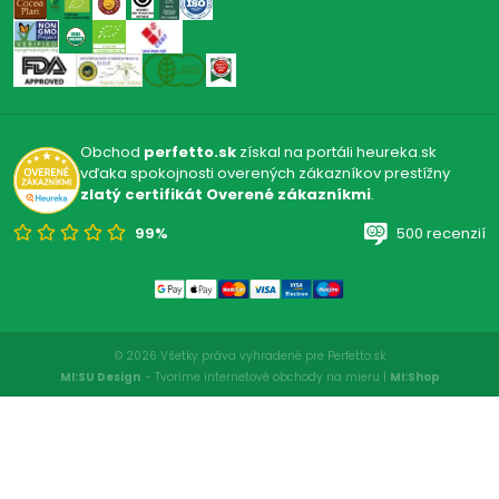
Obchod
perfetto.sk
získal na portáli heureka.sk
vďaka spokojnosti overených zákazníkov prestížny
zlatý certifikát Overené zákazníkmi
.
99%
500 recenzií
© 2026 Všetky práva vyhradené pre Perfetto.sk
MI:SU Design
- Tvoríme internetové obchody na mieru |
MI:Shop