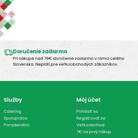
Zobraziť len produkty skladom
Výborná chuť
Zobraziť všetko (0)
Doručenie zadarmo
Pri nákupe nad 79€ doručenie zadarmo v rámci celého
Slovenska. Neplatí pre veľkoobchodých zákazníkov.
Služby
Môj účet
Catering
Prihlásiť sa
Spolupráca
Registrovať sa
Poradenstvo
Veľkoobchod
7€ na prvý nákup