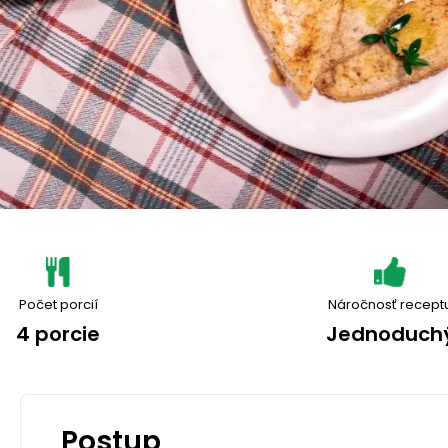
Počet porcií
Náročnosť recept
4 porcie
Jednoduch
Postup