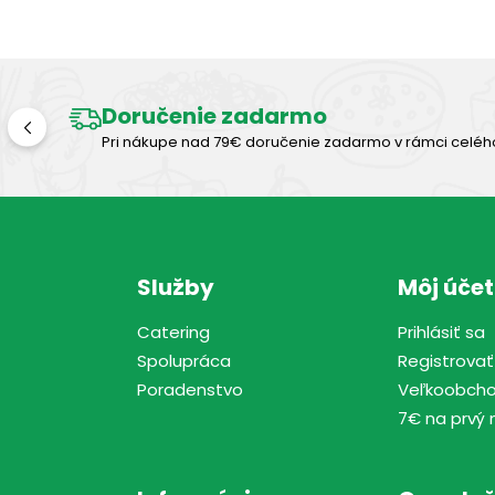
Doručenie zadarmo
Pri nákupe nad 79€ doručenie zadarmo v rámci celéh
Služby
Môj účet
Catering
Prihlásiť sa
Spolupráca
Registrovať
Poradenstvo
Veľkoobch
7€ na prvý 