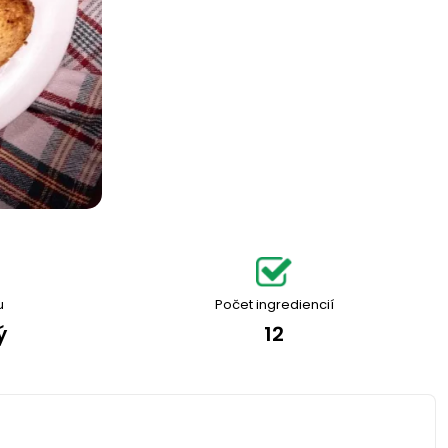
u
Počet ingrediencií
ý
12