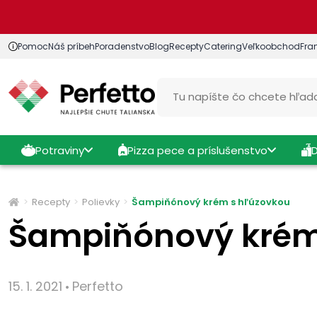
Pomoc
Náš príbeh
Poradenstvo
Blog
Recepty
Catering
Veľkoobchod
Fra
Potraviny
Pizza pece a príslušenstvo
Recepty
Polievky
Šampiňónový krém s hľúzovkou
Šampiňónový krém
15. 1. 2021
Perfetto
•