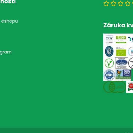
nosti
 eshopu
Záruka kv
rogram