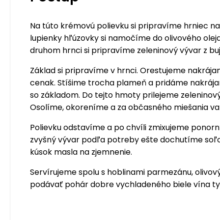
Na túto krémovú polievku si pripravíme hrniec na 
lupienky hľúzovky si namočíme do olivového oleja
druhom hrnci si pripravíme zeleninový vývar z bu
Základ si pripravíme v hrnci. Orestujeme nakrájan
cenak. Stíšime trocha plameň a pridáme nakrája
so základom. Do tejto hmoty prilejeme zeleninový 
Osolíme, okoreníme a za občasného miešania varí
Polievku odstavíme a po chvíli zmixujeme ponor
zvyšný vývar podľa potreby ešte dochutíme soľo
kúsok masla na zjemnenie.
Servírujeme spolu s hoblinami parmezánu, olivo
podávať pohár dobre vychladeného biele vína t