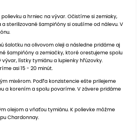
polievku a hrniec na vývar. Očistíme si zemiaky,
 a sterilizované šampiňóny si osušíme od nálevu. V
jónu.
ú šalotku na olivovom oleji a následne pridáme aj
né šampiňóny a zemiačky, ktoré orestujeme spolu
vývar, lístky tymiánu a lupienky hľúzovky.
me asi 15 - 20 minút.
ným mixérom. Podľa konzistencie ešte prilejeme
u a korením a spolu povaríme. V závere pridáme
vým olejom a vňaťou tymiánu. K polievke môžme
ypu Chardonnay.