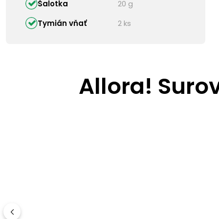
Šalotka
20 g
Tymián vňať
2 ks
Allora! Suro