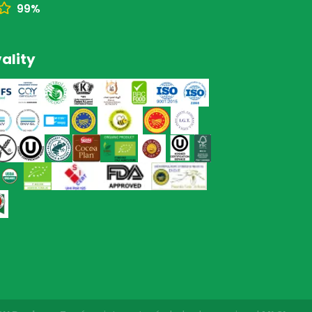
99%
ality