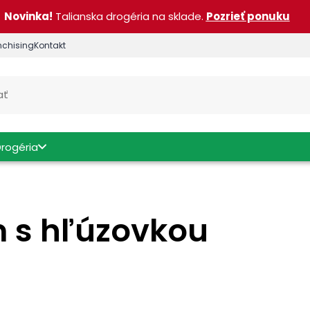
Novinka!
Talianska drogéria na sklade.
Pozrieť ponuku
nchising
Kontakt
Drogéria
 s hľúzovkou