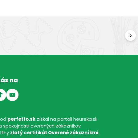
Kv
Kval
nás na
hod
perfetto.sk
získal na portáli heureka.sk
 spokojnosti overených zákazníkov
tížny
zlatý certifikát Overené zákazníkmi
.