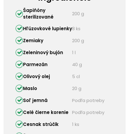
Šapiňóny
200 g
sterilizované
Hľúzovkové lupienky
8 ks
Zemiaky
200 g
Zeleninový bujón
1 l
Parmezán
40 g
Olivový olej
5 cl
Maslo
20 g
Soľ jemná
Podľa potreby
Celé čierne korenie
Podľa potreby
Cesnak strúčik
1 ks