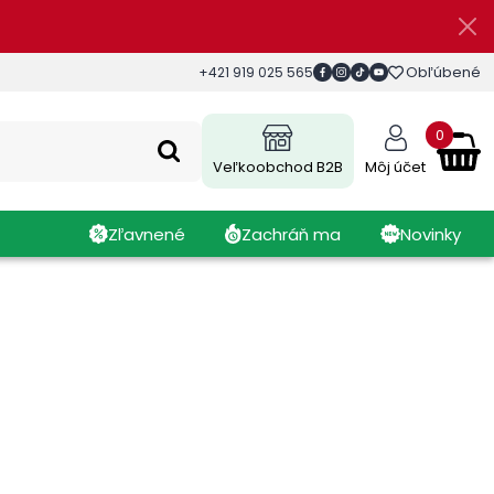
Obľúbené
+421 919 025 565
0
Veľkoobchod B2B
Môj účet
Zľavnené
Zachráň ma
Novinky