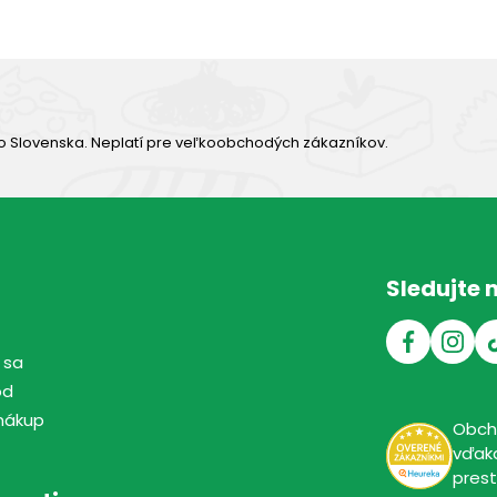
o Slovenska. Neplatí pre veľkoobchodých zákazníkov.
Sledujte 
 sa
od
nákup
Obc
vďaka
pres