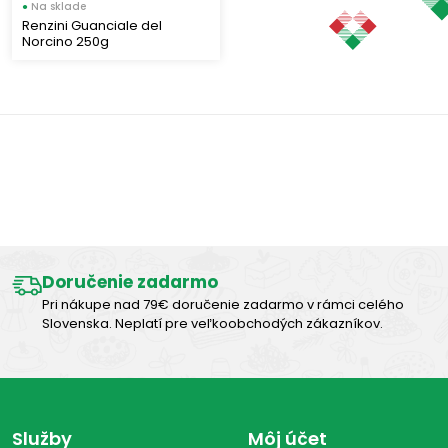
●
Na sklade
Renzini Guanciale del
Umbria
(3)
Norcino 250g
Druh mäsa
Bravčové
(3)
Výborná chuť
Typ mäsového produktu
Slanina
(1)
Doručenie zadarmo
Klobásky
(1)
Pri nákupe nad 79€ doručenie zadarmo v rámci celého
Slovenska. Neplatí pre veľkoobchodých zákazníkov.
Zobraziť len produkty skladom
Zobraziť všetko (3)
Služby
Môj účet