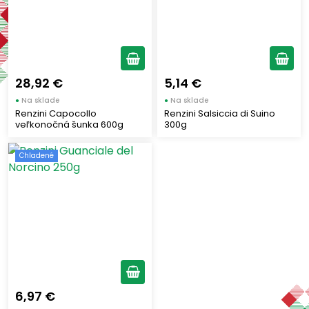
Výrobcovia
RENZINI
(3)
28,92 €
5,14 €
Štítky
●
Na sklade
●
Na sklade
Renzini Capocollo
Renzini Salsiccia di Suino
veľkonočná šunka 600g
300g
Chladené
(3)
Chladené
Výhody - Vlastnosti produktu
6,97 €
Regióny Talianska