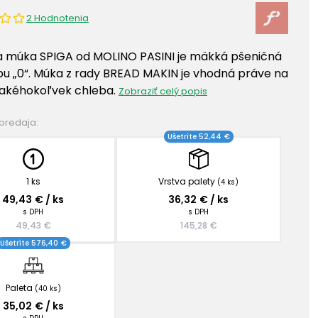
2 Hodnotenia
a múka SPIGA od MOLINO PASINI je mäkká pšeničná
u „0“. Múka z rady BREAD MAKIN je vhodná práve na
 akéhokoľvek chleba.
Zobraziť celý popis
 predaja:
Ušetríte 52,44 €
1 ks
Vrstva palety
(4 ks)
49,43 € / ks
36,32 € / ks
s DPH
s DPH
49,43 €
145,28 €
Ušetríte 576,40 €
Paleta
(40 ks)
35,02 € / ks