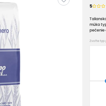
5
Taliansk
múka typ
pečenie
Zvoľte typ