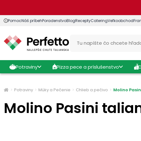
Pomoc
Náš príbeh
Poradenstvo
Blog
Recepty
Catering
Veľkoobchod
Fra
Potraviny
Pizza pece a príslušenstvo
Potraviny
Múky a Pečenie
Chlieb a pečivo
Molino Pasin
Molino Pasini tali