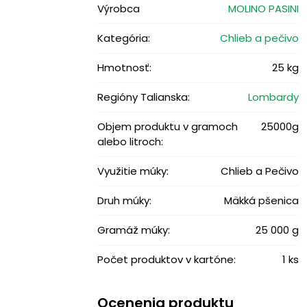
Výrobca
MOLINO PASINI
Kategória:
Chlieb a pečivo
Hmotnosť:
25 kg
Regióny Talianska:
Lombardy
Objem produktu v gramoch
25000g
alebo litroch:
Využitie múky:
Chlieb a Pečivo
Druh múky:
Mäkká pšenica
Gramáž múky:
25 000 g
Počet produktov v kartóne:
1 ks
Ocenenia produktu