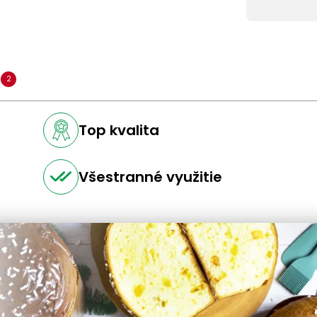
a
2
Top kvalita
Všestranné využitie