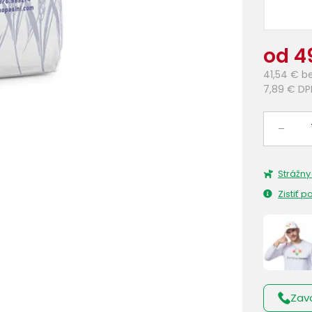
od 4
41,54 €
b
7,89 €
DP
–
Strážny
Zistiť 
Zav