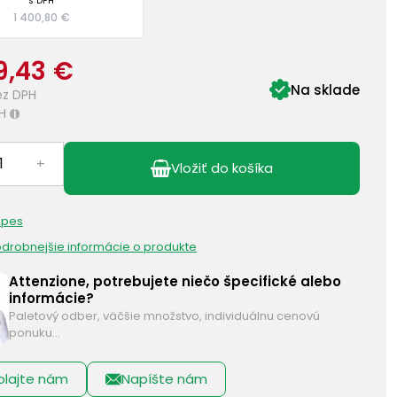
s DPH
1 400,80 €
9,43 €
Na sklade
ez DPH
H
i
+
Vložiť do košíka
 pes
podrobnejšie informácie o produkte
Attenzione, potrebujete niečo špecifické alebo
informácie?
Paletový odber, väčšie množstvo, individuálnu cenovú
ponuku…
olajte nám
Napíšte nám