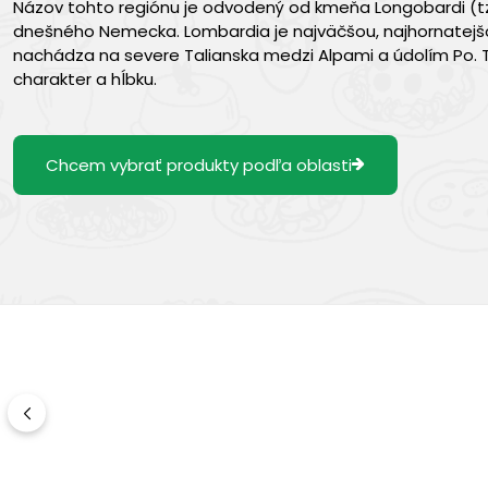
Názov tohto regiónu je odvodený od kmeňa Longobardi (tzv. 
dnešného Nemecka. Lombardia je najväčšou, najhornatejšou
nachádza na severe Talianska medzi Alpami a údolím Po
charakter a hĺbku.
Chcem vybrať produkty podľa oblasti