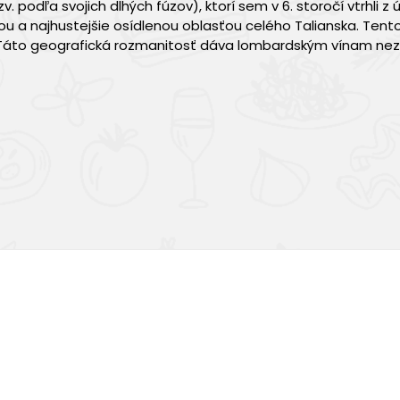
podľa svojich dlhých fúzov), ktorí sem v 6. storočí vtrhli z
 a najhustejšie osídlenou oblasťou celého Talianska. Tento
. Táto geografická rozmanitosť dáva lombardským vínam ne
Výborná chuť