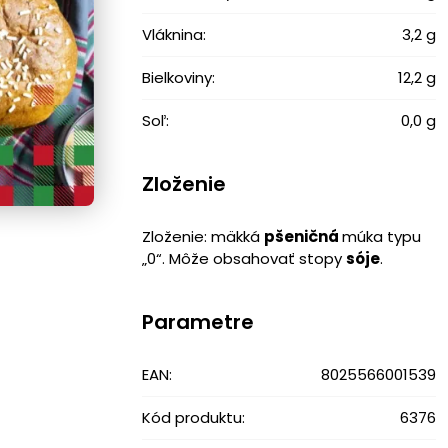
Vláknina:
3,2 g
Bielkoviny:
12,2 g
Soľ:
0,0 g
Zloženie
Zloženie: mäkká
pšeničná
múka typu
„0“. Môže obsahovať stopy
sóje
.
Parametre
EAN:
8025566001539
Kód produktu:
6376