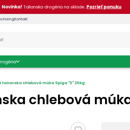
Novinka!
Talianska drogéria na sklade.
Pozrieť ponuku
nchising
Kontakt
Drogéria
i talianska chlebová múka Spiga "0" 25kg
anska chlebová múka