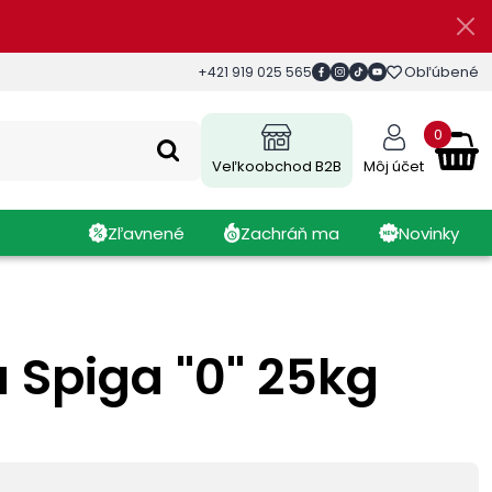
Obľúbené
+421 919 025 565
0
Veľkoobchod B2B
Môj účet
Zľavnené
Zachráň ma
Novinky
 Spiga "0" 25kg