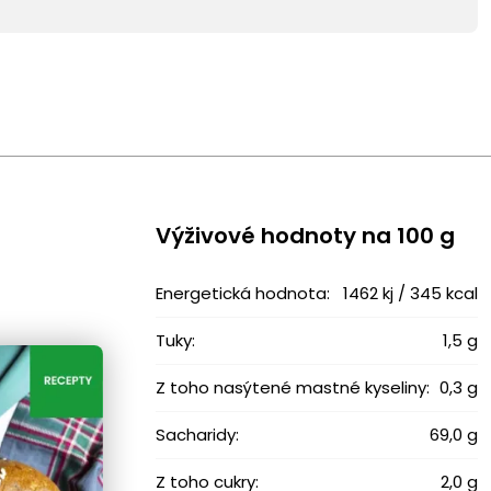
Výživové ​​hodnoty na 100 g
Energetická hodnota:
1462 kj / 345 kcal
Tuky:
1,5 g
Z toho nasýtené mastné kyseliny:
0,3 g
Sacharidy:
69,0 g
Z toho cukry:
2,0 g