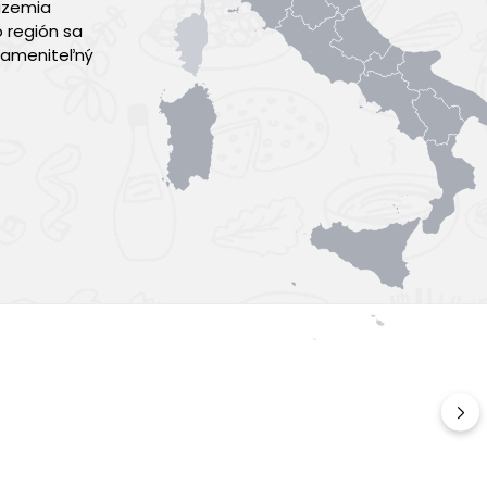
 územia
 región sa
zameniteľný