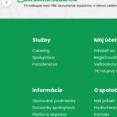
Pri nákupe nad 79€ doručenie zadarmo v rámci celéh
Služby
Môj účet
Catering
Prihlásiť sa
Spolupráca
Registrovať
Poradenstvo
Veľkoobch
7€ na prvý 
Informácie
O spoloč
Obchodné podmienky
Náš príbeh
Dotazníky spokojnosti
Hodnotenia
Platba & doprava
Kontakt