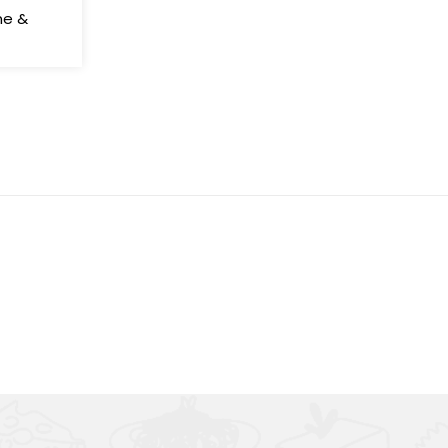
ne &
Výborná chuť