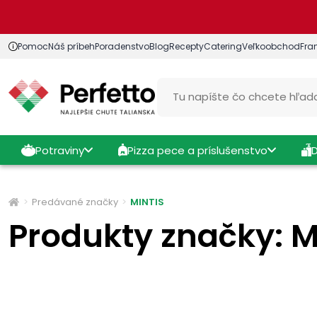
Pomoc
Náš príbeh
Poradenstvo
Blog
Recepty
Catering
Veľkoobchod
Fra
Potraviny
Pizza pece a príslušenstvo
Predávané značky
MINTIS
Produkty značky: M
Cena
Výrobcovia
Výhody - Vlastnosti produkt