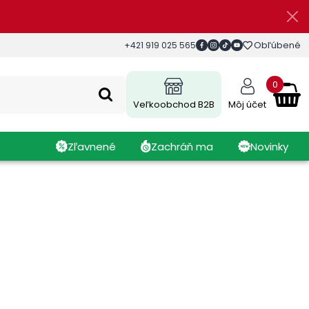
Obľúbené
+421 919 025 565
0
Veľkoobchod B2B
Môj účet
Zľavnené
Zachráň ma
Novinky