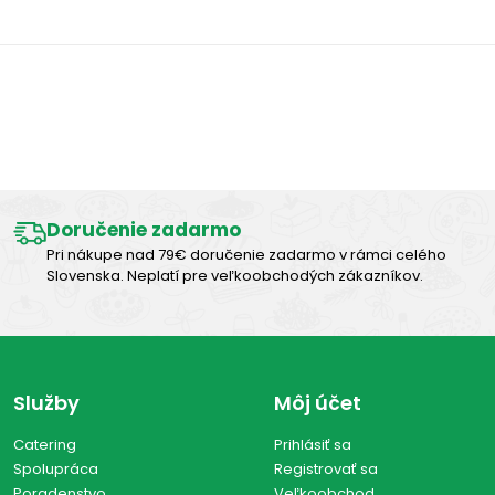
Výborná chuť
Doručenie zadarmo
Pri nákupe nad 79€ doručenie zadarmo v rámci celého
Slovenska. Neplatí pre veľkoobchodých zákazníkov.
Služby
Môj účet
Catering
Prihlásiť sa
Spolupráca
Registrovať sa
Poradenstvo
Veľkoobchod