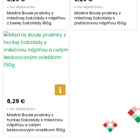
●
Na objednávku
●
Na objednávku
Mliečne
(4)
Maxtris Boule pralinky z
Maxtris Boule pralinky z
mliečnej čokolády s náplňou
mliečnej čokolády s
Horké
(2)
z bielej čokolády 180g
pistáciovou náplňou 150g
Dezerty a pralinky
(1)
Biele
(1)
Delikatesy
Cukríky
(1)
Zobraziť len produkty skladom
8,29 €
●
Na objednávku
Maxtris Boule pralinky z
Zobraziť všetko (5)
horkej čokolády s mliečnou
náplňou a celým
lieskovcovým orieškom 150g