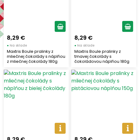
Výrobcovia
MAXTRIS
(5)
8,29 €
8,29 €
Výhody - Vlastnosti produktu
●
Na sklade
●
Na sklade
Maxtris Boule pralinky z
Maxtris Boule pralinky z
mliečnej čokolády s náplňou
tmavej čokolády s
z mliečnej čokolády 180g
čokoládovou náplňou 180g
Regióny Talianska
Campania
(5)
Čokolády
8,29 €
8,29 €