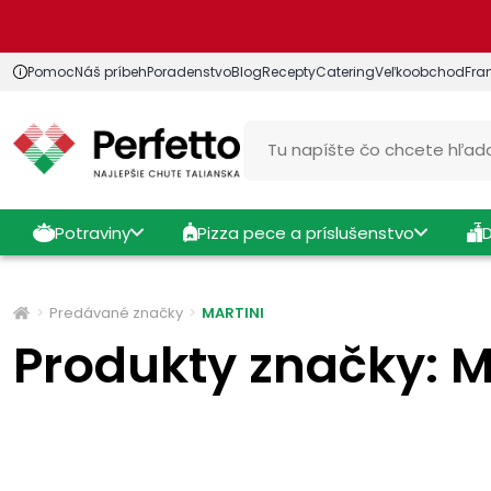
Pomoc
Náš príbeh
Poradenstvo
Blog
Recepty
Catering
Veľkoobchod
Fra
Potraviny
Pizza pece a príslušenstvo
Predávané značky
MARTINI
Produkty značky: 
Cena
Výrobcovia
Štítky
Výhody - Vlastno