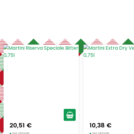
MARTINI
Nový tovar
(4)
(1)
-
€
€
20,51 €
10,38 €
●
Na sklade
●
Na sklade