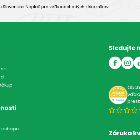
o Slovenska. Neplatí pre veľkoobchodých zákazníkov.
Sledujte 
 sa
od
nákup
Obc
vďaka
pres
nosti
 eshopu
Záruka kv