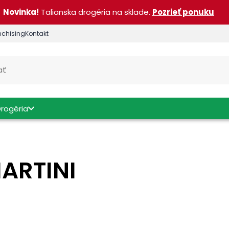
Novinka!
Talianska drogéria na sklade.
Pozrieť ponuku
nchising
Kontakt
Drogéria
MARTINI
sti produktu
Regióny Talianska
Objem