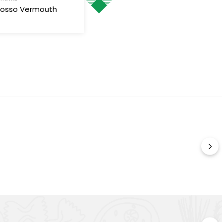
 Rosso Vermouth
Kv