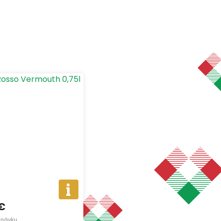
raziť len produkty skladom
 €
dnávku