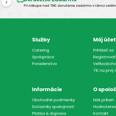
Pri nákupe nad 79€ doručenie zadarmo v rámci celéh
Služby
Môj účet
Catering
Prihlásiť sa
Spolupráca
Registrovať
Poradenstvo
Veľkoobch
7€ na prvý 
Informácie
O spoloč
Obchodné podmienky
Náš príbeh
Dotazníky spokojnosti
Hodnotenia
Platba & doprava
Kontakt