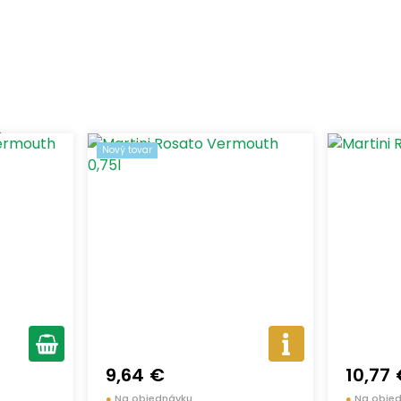
Zob
Piemonte
0,75
(4)
(4)
Nový tovar
9,64 €
10,77
●
Na objednávku
●
Na obje