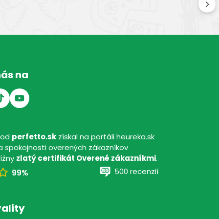
Kval
nás na
hod
perfetto.sk
získal na portáli heureka.sk
 spokojnosti overených zákazníkov
tížny
zlatý certifikát Overené zákazníkmi
.
500 recenzií
99%
ality