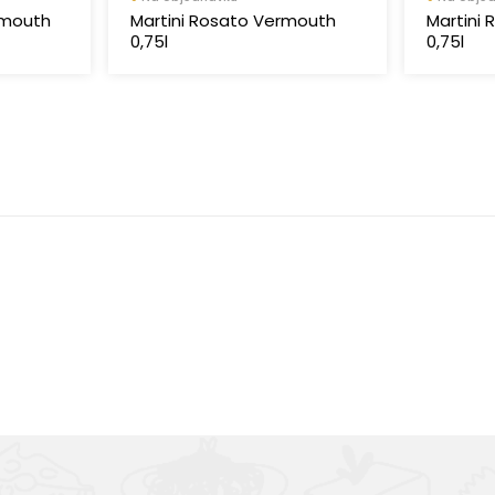
ermouth
Martini Rosato Vermouth
Martini
0,75l
0,75l
Výborná chuť