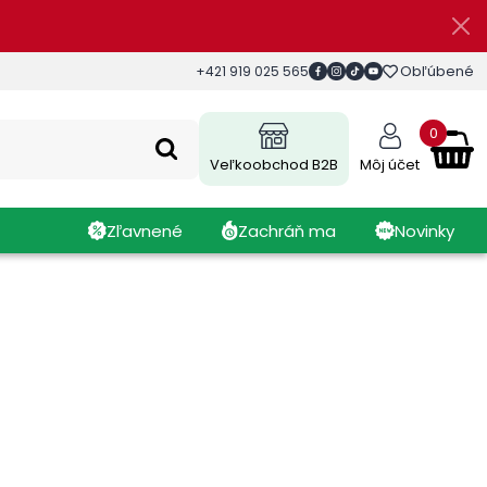
Obľúbené
+421 919 025 565
0
Veľkoobchod B2B
Môj účet
Zľavnené
Zachráň ma
Novinky