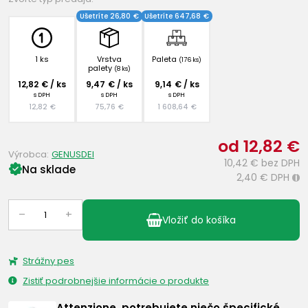
Ušetríte 26,80 €
Ušetríte 647,68 €
1 ks
Vrstva
Paleta
(176 ks)
palety
(8 ks)
12,82 € / ks
9,47 € / ks
9,14 € / ks
s DPH
s DPH
s DPH
12,82 €
75,76 €
1 608,64 €
od 12,82 €
Výrobca:
GENUSDEI
10,42 €
bez DPH
Na sklade
2,40 €
DPH
i
–
+
Vložiť do košíka
Strážny pes
Zistiť podrobnejšie informácie o produkte
Attenzione, potrebujete niečo špecifické