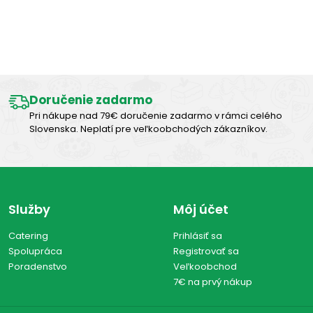
Výborná chuť
Doručenie zadarmo
Pri nákupe nad 79€ doručenie zadarmo v rámci celého
Slovenska. Neplatí pre veľkoobchodých zákazníkov.
Služby
Môj účet
Catering
Prihlásiť sa
Spolupráca
Registrovať sa
Poradenstvo
Veľkoobchod
7€ na prvý nákup