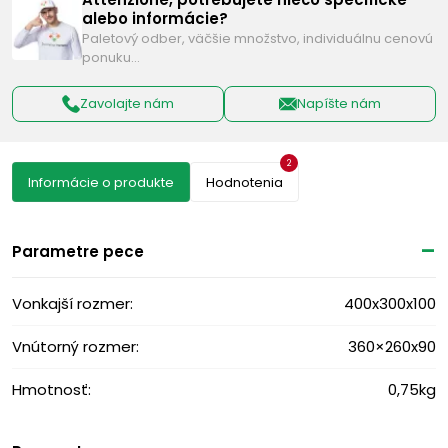
alebo informácie?
Paletový odber, väčšie množstvo, individuálnu cenovú
ponuku…
Zavolajte nám
Napíšte nám
2
Informácie o produkte
Hodnotenia
Parametre pece
Vonkajší rozmer:
400x300x100
Vnútorný rozmer:
360×260x90
Hmotnosť:
0,75kg