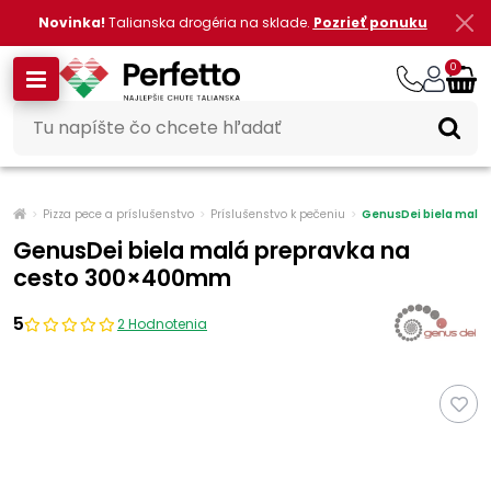
Novinka!
Talianska drogéria na sklade.
Pozrieť ponuku
0
Pizza pece a príslušenstvo
Príslušenstvo k pečeniu
GenusDei biela malá
GenusDei biela malá prepravka na
cesto 300×400mm
5
2 Hodnotenia