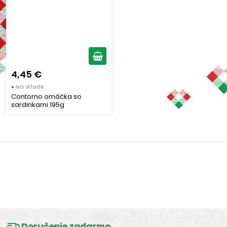
Výrobcovia
FRATELLI CONTORNO
(1)
4,45 €
Výhody - Vlastnosti produktu
●
Na sklade
Contorno omáčka so
sardinkami 195g
Regióny Talianska
Sicília
(1)
Výborná chuť
Typ omáčok
Doručenie zadarmo