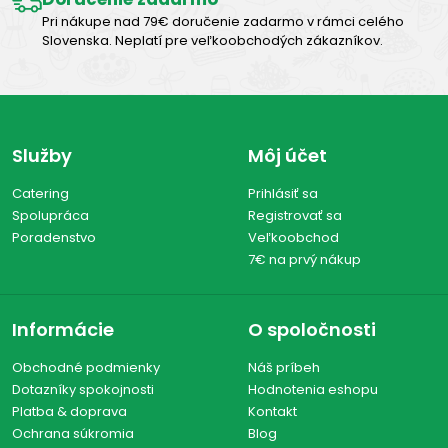
Rybacie omáčky
(1)
Pri nákupe nad 79€ doručenie zadarmo v rámci celého
Slovenska. Neplatí pre veľkoobchodých zákazníkov.
Zobraziť len produkty skladom
Služby
Môj účet
Zobraziť všetko (1)
Catering
Prihlásiť sa
Spolupráca
Registrovať sa
Poradenstvo
Veľkoobchod
7€ na prvý nákup
Informácie
O spoločnosti
Obchodné podmienky
Náš príbeh
Dotazníky spokojnosti
Hodnotenia eshopu
Platba & doprava
Kontakt
Ochrana súkromia
Blog