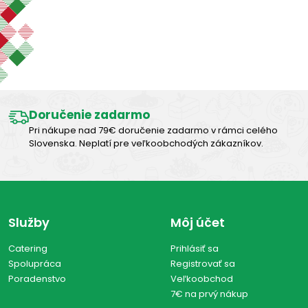
Zobraziť len produkty skladom
Výborná chuť
Zobraziť všetko (0)
Doručenie zadarmo
Pri nákupe nad 79€ doručenie zadarmo v rámci celého
Slovenska. Neplatí pre veľkoobchodých zákazníkov.
Služby
Môj účet
Catering
Prihlásiť sa
Spolupráca
Registrovať sa
Poradenstvo
Veľkoobchod
7€ na prvý nákup