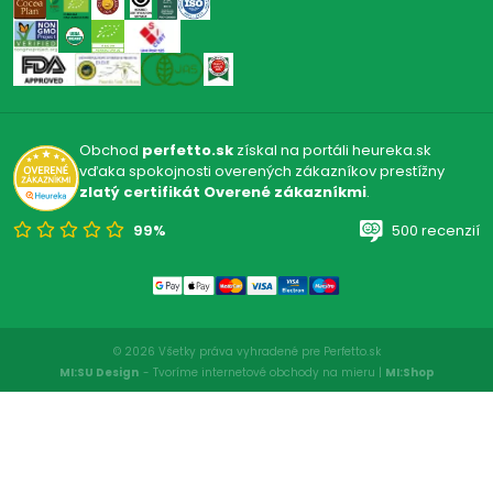
Obchod
perfetto.sk
získal na portáli heureka.sk
vďaka spokojnosti overených zákazníkov prestížny
zlatý certifikát Overené zákazníkmi
.
99%
500 recenzií
© 2026 Všetky práva vyhradené pre Perfetto.sk
MI:SU Design
- Tvoríme internetové obchody na mieru |
MI:Shop