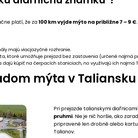
čne platí, že za
100 km vyjde mýto na približne 7 – 9 €
ály majú viacjazyčné rozhranie.
uta, ktoré umožňuje prejazd bez zastavenia (určené najmä 
 dajú kúpiť na čerpacích staniciach, no využívajú ich najmä Ta
ľadom mýta v Taliansku
Pri prejazde talianskymi diaľnicami 
pruhmi
. Nie je nič horšie, ako za
pripravené len drobné alebo kartu
Talianov.