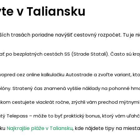
ýte v Taliansku
ších trasách poriadne navýšiť cestovný rozpočet. Tu je nie
ať po bezplatných cestách SS (Strade Statali). Často sú kra
vopred cez online kalkulačku Autostrade a zvoľte variant, ktor
olóny. Stratený čas znamená vyššie náklady na pohonné hmot
nskom cestujete viackrát ročne, zrýchli vám prechod mýtnymi 
rnutý Telepass – môže to byť praktický bonus, ktorý vám uľahč
nku
Najkrajšie pláže v Taliansku
, kde nájdete tipy na miest