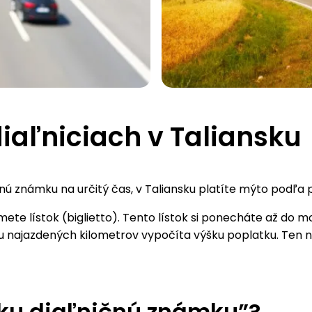
iaľniciach v Taliansku
čnú známku na určitý čas, v Taliansku platíte mýto podľa p
zmete lístok (biglietto). Tento lístok si ponecháte až do
 najazdených kilometrov vypočíta výšku poplatku. Ten ná
nsku diaľničnú známku”?