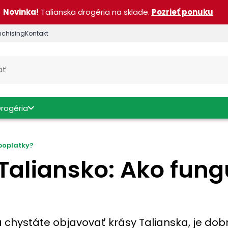
Novinka!
Talianska drogéria na sklade.
Pozrieť ponuku
nchising
Kontakt
Drogéria
poplatky?
Taliansko: Ako fung
 chystáte objavovať krásy Talianska, je dobr