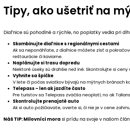
Tipy, ako ušetriť na m
Diaľnice sú pohodlné a rýchle, no poplatky vedia pri dlh
Skombinujte diaľnice s regionálnymi cestami
Ak sa neponáhľate, z diaľnice môžete zísť a pokračov
reštaurácie či kaviarne.
Naplánujte si trasu dopredu
Niektoré úseky sú drahšie než iné. Skontrolujte si ceny 
Vyhnite sa špičke
V lete či počas sviatkov bývajú na mýtnych bránach k
Telepass – len ak jazdíte často
Pre turistov sa Telepass zväčša neoplatí, no ak Talia
Skontrolujte prenajaté auto
Ak si auto požičiavate, overte si, či nie je v cene zah
Náš TIP: Milovníci mora
si prídu na svoje v našom člá