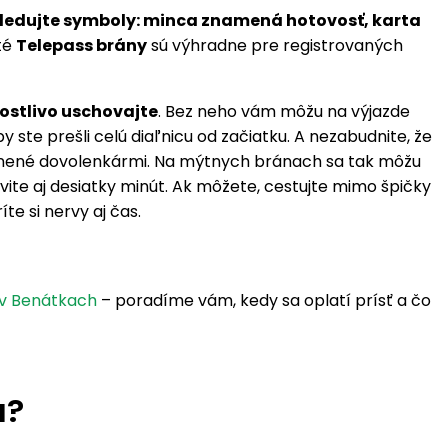
sledujte symboly: minca znamená hotovosť, karta
té
Telepass brány
sú výhradne pre registrovaných
arostlivo uschovajte
. Bez neho vám môžu na výjazde
ste prešli celú diaľnicu od začiatku. A nezabudnite, že
plnené dovolenkármi. Na mýtnych bránach sa tak môžu
ávite aj desiatky minút. Ak môžete, cestujte mimo špičky
te si nervy aj čas.
 v Benátkach
– poradíme vám, kedy sa oplatí prísť a čo
a?