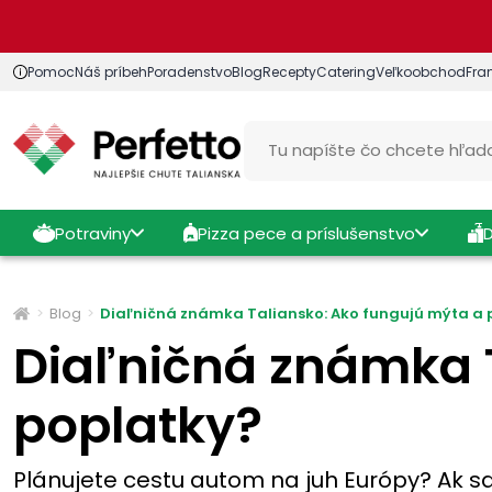
Pomoc
Náš príbeh
Poradenstvo
Blog
Recepty
Catering
Veľkoobchod
Fra
Potraviny
Pizza pece a príslušenstvo
Blog
Diaľničná známka Taliansko: Ako fungujú mýta a 
Diaľničná známka 
poplatky?
Plánujete cestu autom na juh Európy? Ak sa