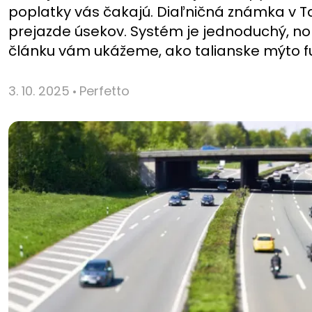
poplatky vás čakajú. Diaľničná známka v Ta
prejazde úsekov. Systém je jednoduchý, no 
článku vám ukážeme, ako talianske mýto fung
3. 10. 2025
Perfetto
•