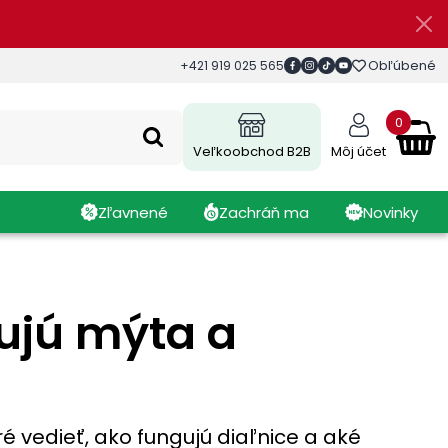
Obľúbené
+421 919 025 565
0
Veľkoobchod B2B
Môj účet
Zľavnené
Zachráň ma
Novinky
ujú mýta a
é vedieť, ako fungujú diaľnice a aké