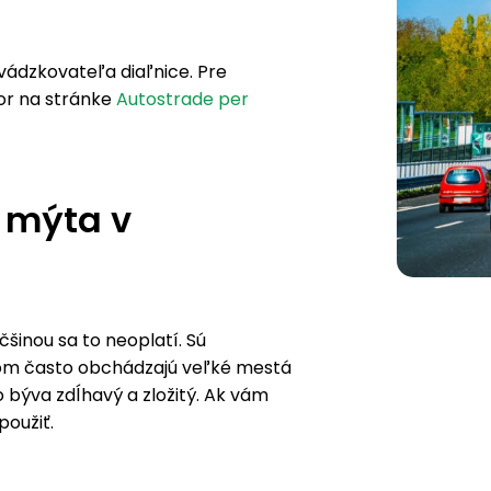
vádzkovateľa diaľnice. Pre
or na stránke
Autostrade per
 mýta v
šinou sa to neoplatí. Sú
ičom často obchádzajú veľké mestá
býva zdĺhavý a zložitý. Ak vám
použiť.