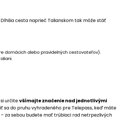
. Dlhšia cesta naprieč Talianskom tak môže stáť
pre domácich alebo pravidelných cestovateľov).
liani.
si určite
všímajte značenie nad jednotlivými
radiť sa do pruhu vyhradeného pre Telepass, keď máte
 – za sebou budete mať trúbiaci rad netrpezlivých