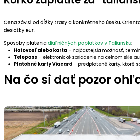
Cena závisí od dĺžky trasy a konkrétneho úseku. Orienta
desiatky eur.
Spôsoby platenia
diaľničných poplatkov v Taliansku
:
Hotovosť alebo karta
– najčastejšia možnosť, termin
Telepass
– elektronické zariadenie na čelnom skle a
Platobné karty Viacard
– predplatené karty, ktoré sa
Na čo si dať pozor oh