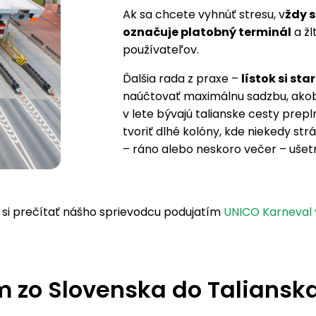
Ak sa chcete vyhnúť stresu, v
ždy 
označuje platobný terminál
a žl
používateľov.
Ďalšia rada z praxe –
lístok si st
naúčtovať maximálnu sadzbu, akoby 
v lete bývajú talianske cesty pre
tvoriť dlhé kolóny, kde niekedy str
– ráno alebo neskoro večer – ušetrí
 si prečítať nášho sprievodcu podujatím
UNICO Karneval
m zo Slovenska do Taliansk