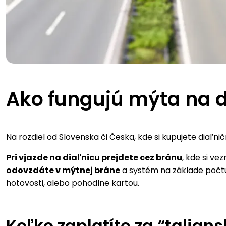
Ako fungujú mýta na d
Na rozdiel od Slovenska či Česka, kde si kupujete diaľni
Pri vjazde na diaľnicu prejdete cez bránu
, kde si ve
odovzdáte v mýtnej bráne
a systém na základe počtu
hotovosti, alebo pohodlne kartou.
Koľko zaplatíte za “talia