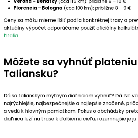
Verona – Benátky
(cca 115 km): približne 9 – 10 €
Florencia – Bologna
(cca 100 km): približne 8 – 9 €
Ceny sa môžu mierne líšiť podľa konkrétnej trasy a pre
aktuálny výpočet odporúčame použiť oficiálny kalkulát
l’Italia
.
Môžete sa vyhnúť plateniu
Taliansku?
Dá sa talianskym mýtnym diaľniciam vyhnúť? Dá. No väč
najrýchlejšie, najbezpečnejšie a najlepšie značené, pr
a vedú k hlavným pamiatkam. Pokus o obchádzky preto 
diaľnica leží na trase k ďalšiemu cieľu, rozumnejšie je ju 