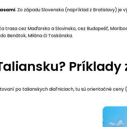
rasami
. Zo západu Slovenska (napríklad z Bratislavy) je 
a trasa cez Maďarsko a Slovinsko, cez Budapešť, Maribor
 do Benátok, Milána či Toskánska.
 Taliansku? Príklad
stovaní po talianskych diaľniciach, tu sú orientačné ceny 