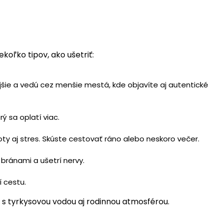
koľko tipov, ako ušetriť:
jšie a vedú cez menšie mestá, kde objavíte aj autentické
ý sa oplatí viac.
y aj stres. Skúste cestovať ráno alebo neskoro večer.
bránami a ušetrí nervy.
í cestu.
a s tyrkysovou vodou aj rodinnou atmosférou.