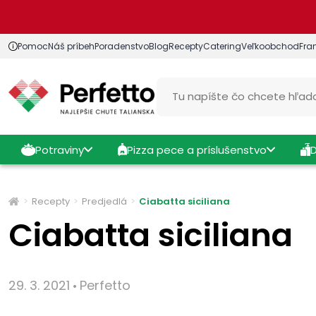
Pomoc
Náš príbeh
Poradenstvo
Blog
Recepty
Catering
Veľkoobchod
Fra
Potraviny
Pizza pece a príslušenstvo
Recepty
Predjedlá
Ciabatta siciliana
Ciabatta siciliana
29. 3. 2021
Perfetto
•