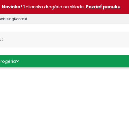
Novinka!
Talianska drogéria na sklade.
Pozrieť ponuku
nchising
Kontakt
Drogéria