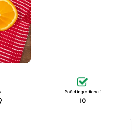
u
Počet ingrediencií
ý
10