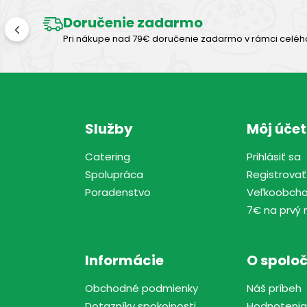
Doručenie zadarmo
Pri nákupe nad 79€ doručenie zadarmo v rámci celéh
Služby
Môj účet
Catering
Prihlásiť sa
Spolupráca
Registrovať
Poradenstvo
Veľkoobch
7€ na prvý 
Informácie
O spoloč
Obchodné podmienky
Náš príbeh
Dotazníky spokojnosti
Hodnotenia