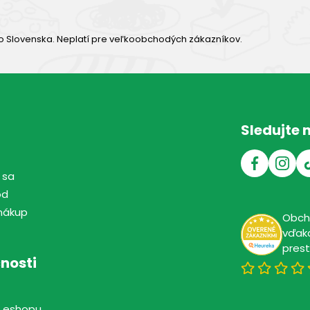
o Slovenska. Neplatí pre veľkoobchodých zákazníkov.
Sledujte 
 sa
od
nákup
Obc
vďaka
pres
nosti
 eshopu