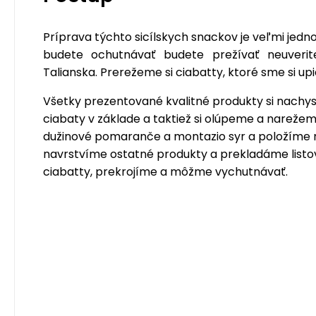
Príprava týchto sicílskych snackov je veľmi jedno
budete ochutnávať budete prežívať neuverit
Talianska. Prerežeme si ciabatty, ktoré sme si upie
Všetky prezentované kvalitné produkty si nachy
ciabaty v základe a taktiež si olúpeme a nareže
dužinové pomaranče a montazio syr a položíme n
navrstvíme ostatné produkty a prekladáme list
ciabatty, prekrojíme a môžme vychutnávať.