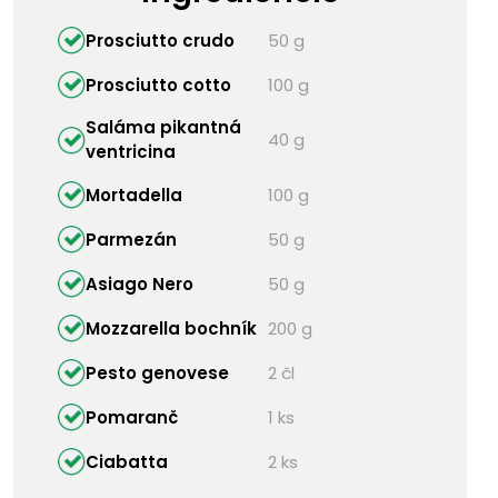
Prosciutto crudo
50 g
Prosciutto cotto
100 g
Saláma pikantná
40 g
ventricina
Mortadella
100 g
Parmezán
50 g
Asiago Nero
50 g
Mozzarella bochník
200 g
Pesto genovese
2 čl
Pomaranč
1 ks
Ciabatta
2 ks