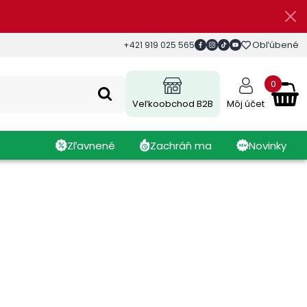
Obľúbené
+421 919 025 565
0
Veľkoobchod B2B
Môj účet
Zľavnené
Zachráň ma
Novinky