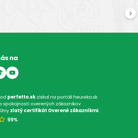
Kv
Kval
nás na
hod
perfetto.sk
získal na portáli heureka.sk
 spokojnosti overených zákazníkov
tížny
zlatý certifikát Overené zákazníkmi
.
99%