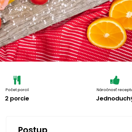
Počet porcií
Náročnosť recept
2 porcie
Jednoduch
Postup