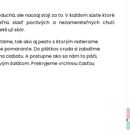
duchá, ale naozaj stojí za to. V každom súste ktoré
eľnú slasť poctivých a nezameniteľných chutí
kli už skôr.
stáme, tak ako aj pesto s ktorým natierame
me pomaranče. Do plátkov cruda si zabalíme
a ciabatu. A postupne ako sa nám to páči,
ovým šalátom. Prekryjeme vrchnou časťou