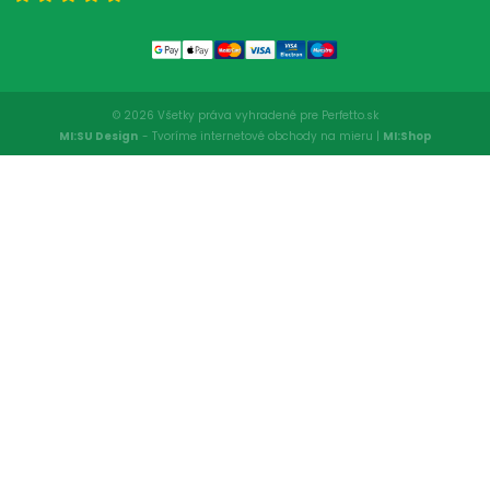
© 2026 Všetky práva vyhradené pre Perfetto.sk
MI:SU Design
- Tvoríme internetové obchody na mieru |
MI:Shop