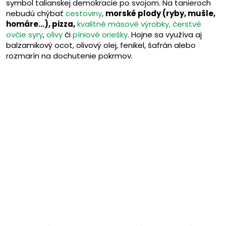
symbol talianskej demokracie po svojom. Na tanieroch
nebudú chýbať
cestoviny
,
morské plody (ryby, mušle,
homáre…), pizza,
kvalitné mäsové výrobky,
čerstvé
ovčie syry
,
olivy
či
píniové oriešky
. Hojne sa využíva aj
balzamikový ocot, olivový olej, fenikel, šafrán alebo
rozmarín na dochutenie pokrmov.
Cestoviny
Zobraziť