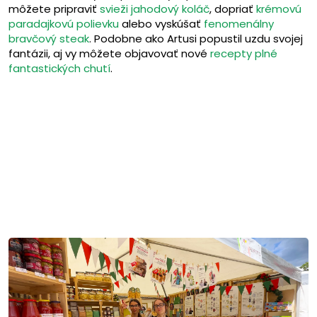
môžete pripraviť
svieži jahodový koláč
, dopriať
krémovú
paradajkovú polievku
alebo vyskúšať
fenomenálny
bravčový steak
. Podobne ako Artusi popustil uzdu svojej
fantázii, aj vy môžete objavovať nové
recepty plné
fantastických chutí
.
Dezerty
Letný jahodový koláč