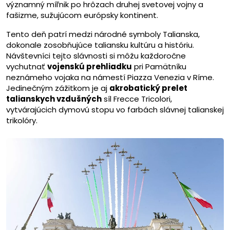
významný míľnik po hrôzach druhej svetovej vojny a
fašizme, sužujúcom európsky kontinent.
Tento deň patrí medzi národné symboly Talianska,
dokonale zosobňujúce taliansku kultúru a históriu.
Návštevníci tejto slávnosti si môžu každoročne
vychutnať
vojenskú prehliadku
pri Pamätníku
neznámeho vojaka na námestí Piazza Venezia v Ríme.
Jedinečným zážitkom je aj
akrobatický prelet
talianskych vzdušných
síl Frecce Tricolori,
vytvárajúcich dymovú stopu vo farbách slávnej talianskej
trikolóry.