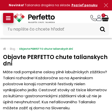
Novinka!
Talianska drogéria na sklade.
Pozrieť ponuku
0
Blog
Objavte PERFETTO chute talianskych dní
Objavte PERFETTO chute talianskych
dní
Máte radi pompézne oslavy plné labužníckych zážitkov?
Taliani rozhodne! Každoročne sa na Apeninskom
polostrove konajú rozmanité festivaly nielen
vynikajúceho jedla. Cestovať stovky až tisíce kilometrov
za kultúrno-gastronomickými zážitkami však už nie je
úplná nevyhnutnosť. Kus nefalšovaného Talianska
môžete zažiť aj doma na Slovensku.