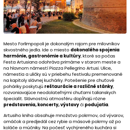
Mesto Forlimpopoli je dokonalým rajom pre milovníkov
skvostného jedla. Ide o miesto
dokonalého spojenia
harmónie, gastronómie a kultúry
, ktoré sa počas
Festa Artusiana odohráva primárne v starom meste a
na hlavnom námestí Piazza Pellegrino Artusi. Ulice,
námestia a uličky sú v priebehu festivalu premenované
na kapitoly slávnej kuchárky. Potešenie pre chuťové
poháriky poskytujú
reštaurácie a rozličné stánky
,
rozvoniavajúce neodolateľnými chuťami talianskych
špecialít. Slávnostnú atmosféru dopĺňajú rôzne
predstavenia, koncerty, výstavy
či
podujatia
.
Artusiho kniha obsahuje množstvo pokrmov, od vývarov,
omáčok a predjedál cez rybie a mäsové pokrmy až po
koláče a múčniky. Na počesť vychýreného kuchára si