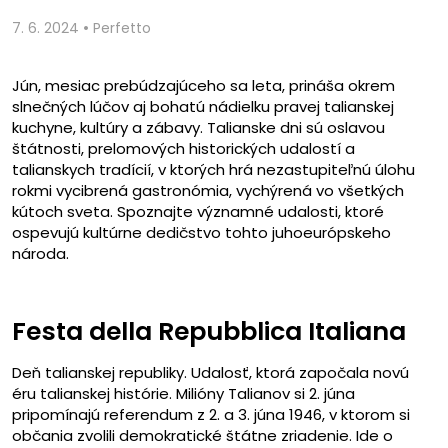
•
7. 6. 2024
Perfetto
Jún, mesiac prebúdzajúceho sa leta, prináša okrem
slnečných lúčov aj bohatú nádielku pravej talianskej
kuchyne, kultúry a zábavy. Talianske dni sú oslavou
štátnosti, prelomových historických udalostí a
talianskych tradícií, v ktorých hrá nezastupiteľnú úlohu
rokmi vycibrená gastronómia, vychýrená vo všetkých
kútoch sveta. Spoznajte významné udalosti, ktoré
ospevujú kultúrne dedičstvo tohto juhoeurópskeho
národa.
Festa della Repubblica Italiana
Deň talianskej republiky. Udalosť, ktorá započala novú
éru talianskej histórie. Milióny Talianov si 2. júna
pripomínajú referendum z 2. a 3. júna 1946, v ktorom si
občania zvolili demokratické štátne zriadenie. Ide o