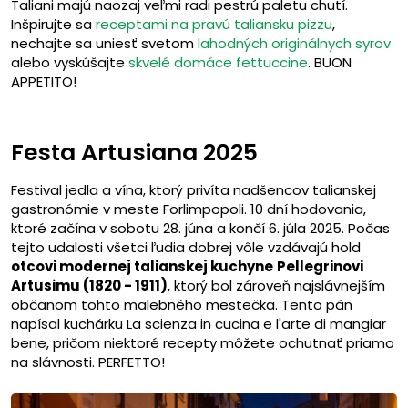
Taliani majú naozaj veľmi radi pestrú paletu chutí.
Inšpirujte sa
receptami na pravú taliansku pizzu
,
nechajte sa uniesť svetom
lahodných originálnych syrov
alebo vyskúšajte
skvelé domáce fettuccine
. BUON
APPETITO!
Festa Artusiana 2025
Festival jedla a vína, ktorý privíta nadšencov talianskej
gastronómie v meste Forlimpopoli. 10 dní hodovania,
ktoré začína v sobotu 28. júna a končí 6. júla 2025. Počas
tejto udalosti všetci ľudia dobrej vôle vzdávajú hold
otcovi modernej talianskej kuchyne
Pellegrinovi
Artusimu (1820 - 1911)
, ktorý bol zároveň najslávnejším
občanom tohto malebného mestečka. Tento pán
napísal kuchárku La scienza in cucina e l'arte di mangiar
bene, pričom niektoré recepty môžete ochutnať priamo
na slávnosti. PERFETTO!