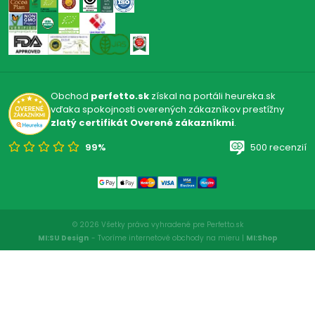
Obchod
perfetto.sk
získal na portáli heureka.sk
vďaka spokojnosti overených zákazníkov prestížny
zlatý certifikát Overené zákazníkmi
.
99%
500 recenzií
© 2026 Všetky práva vyhradené pre Perfetto.sk
MI:SU Design
- Tvoríme internetové obchody na mieru |
MI:Shop