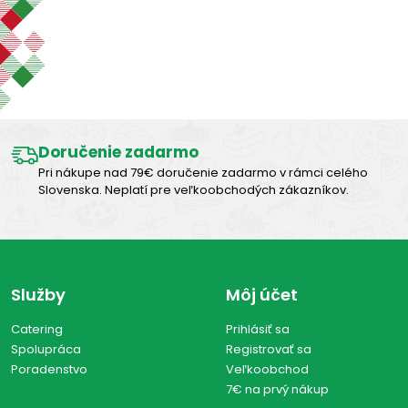
Zobraziť len produkty skladom
Výborná chuť
Zobraziť všetko (0)
Doručenie zadarmo
Pri nákupe nad 79€ doručenie zadarmo v rámci celého
Slovenska. Neplatí pre veľkoobchodých zákazníkov.
Služby
Môj účet
Catering
Prihlásiť sa
Spolupráca
Registrovať sa
Poradenstvo
Veľkoobchod
7€ na prvý nákup