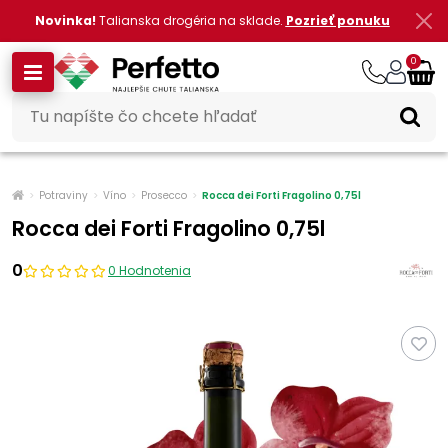
Novinka!
Talianska drogéria na sklade.
Pozrieť ponuku
0
Potraviny
Víno
Prosecco
Rocca dei Forti Fragolino 0,75l
Rocca dei Forti Fragolino 0,75l
0
0 Hodnotenia