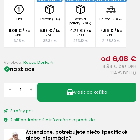
1 ks
Kartón
Vrstva
Paleta
(6 ks)
(480 ks)
palety
(96 ks)
6,08 € / ks
5,89 € / ks
4,72 € / ks
4,56 € / ks
s DPH
s DPH
s DPH
s DPH
6,08 €
35,34 €
453,12 €
2 188,80 €
od 6,08 €
Výrobca:
Rocca Dei Forti
4,94 €
bez DPH
Na sklade
1,14 €
DPH
i
–
+
Vložiť do košíka
Strážny pes
Zistiť podrobnejšie informácie o produkte
Attenzione, potrebujete niečo špecifické
alebo informácie?