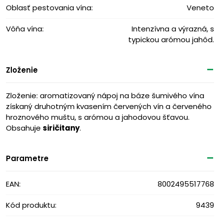
Oblasť pestovania vína:
Veneto
Vôňa vína:
Intenzívna a výrazná, s
typickou arómou jahôd.
Zloženie
Zloženie: aromatizovaný nápoj na báze šumivého vína
získaný druhotným kvasením červených vín a červeného
hroznového muštu, s arómou a jahodovou šťavou.
Obsahuje
siričitany
.
Parametre
EAN:
8002495517768
Kód produktu:
9439