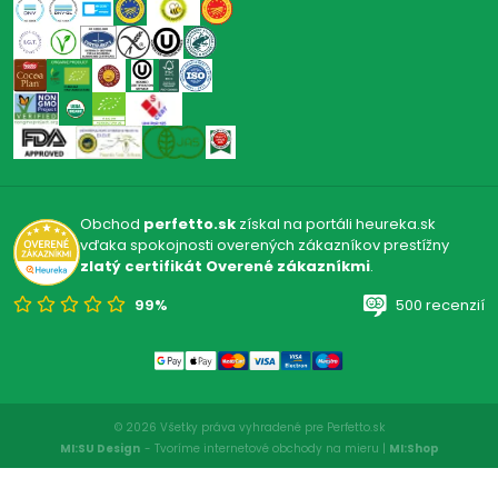
Obchod
perfetto.sk
získal na portáli heureka.sk
vďaka spokojnosti overených zákazníkov prestížny
zlatý certifikát Overené zákazníkmi
.
99%
500 recenzií
© 2026 Všetky práva vyhradené pre Perfetto.sk
MI:SU Design
- Tvoríme internetové obchody na mieru |
MI:Shop