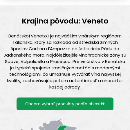
Krajina pôvodu: Veneto
Benátsko(Veneto) je najväčším vinárskym regiónom
Talianska, ktorý sa rozkladá od strediska zimných
športov Cortina d'Ampezzo po ústie rieky Pádu do
Jadranského mora. Najdôležitejšie vinohradnícke zóny sú
Soave, Valpolicella a Prosecco. Pre vinárstvo v Benátsku
je typické spojenie tradičných metód s modernými
technológiami, čo umožňuje vytvárať vína najvyššej
kvality, zachovávajúc pritom autentickosť a charakter
každej odrody.
Chcem vybrať produkty podľa oblasti