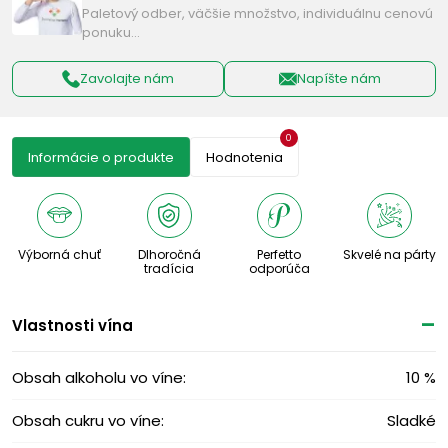
Paletový odber, väčšie množstvo, individuálnu cenovú
ponuku…
Zavolajte nám
Napíšte nám
0
Informácie o produkte
Hodnotenia
Výborná chuť
Dlhoročná
Perfetto
Skvelé na párty
tradícia
odporúča
Vlastnosti vína
Obsah alkoholu vo víne:
10 %
Obsah cukru vo víne:
Sladké