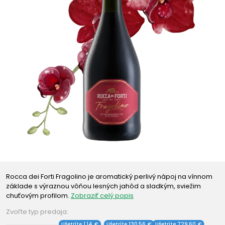
Rocca dei Forti Fragolino je aromatický perlivý nápoj na vínnom
základe s výraznou vôňou lesných jahôd a sladkým, sviežim
chuťovým profilom.
Zobraziť celý popis
Zvoľte typ predaja:
Ušetríte 1,14 €
Ušetríte 130,56 €
Ušetríte 729,60 €