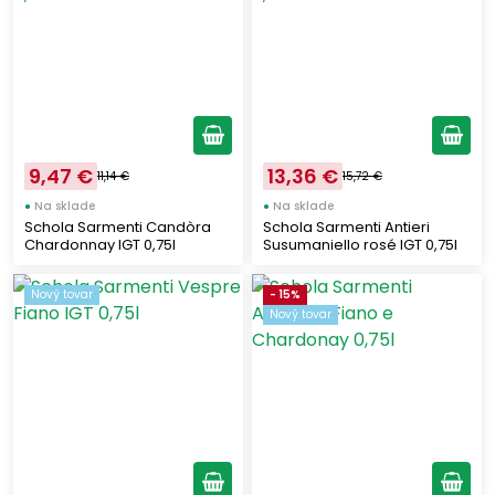
SCHOLA SARMENTI
Trentino - Alto Adige
(17)
(3)
VAL D'OCA
Emilia - Romagna
(1)
(2)
Sicilia
(1)
Piemonte
(1)
Klasifikácia
9,47 €
13,36 €
11,14 €
15,72 €
●
Na sklade
●
Na sklade
Schola Sarmenti Candòra
Schola Sarmenti Antieri
DOC
(57)
Chardonnay IGT 0,75l
Susumaniello rosé IGT 0,75l
IGT
(29)
DOCG
Nový tovar
- 15%
(22)
Nový tovar
IGP
(14)
Obsah cukru vo víne
Suché
(84)
Brut
(26)