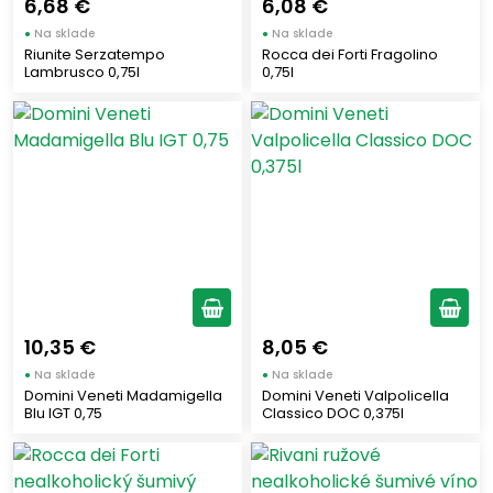
6,68 €
6,08 €
●
Na sklade
●
Na sklade
Riunite Serzatempo
Rocca dei Forti Fragolino
Lambrusco 0,75l
0,75l
10,35 €
8,05 €
●
Na sklade
●
Na sklade
Domini Veneti Madamigella
Domini Veneti Valpolicella
Blu IGT 0,75
Classico DOC 0,375l