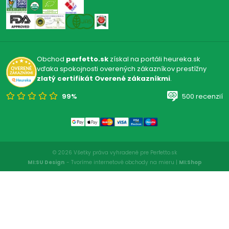
Obchod
perfetto.sk
získal na portáli heureka.sk
vďaka spokojnosti overených zákazníkov prestížny
zlatý certifikát Overené zákazníkmi
.
99%
500 recenzií
© 2026 Všetky práva vyhradené pre Perfetto.sk
MI:SU Design
- Tvoríme internetové obchody na mieru |
MI:Shop