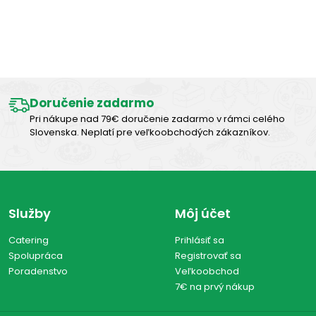
Výborná chuť
Doručenie zadarmo
Pri nákupe nad 79€ doručenie zadarmo v rámci celého
Slovenska. Neplatí pre veľkoobchodých zákazníkov.
Služby
Môj účet
Catering
Prihlásiť sa
Spolupráca
Registrovať sa
Poradenstvo
Veľkoobchod
7€ na prvý nákup