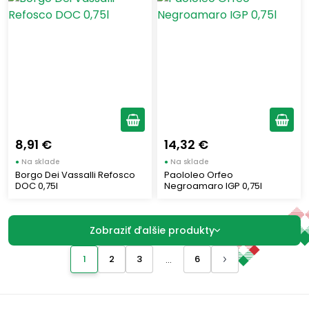
8,91 €
14,32 €
●
Na sklade
●
Na sklade
Borgo Dei Vassalli Refosco
Paololeo Orfeo
DOC 0,75l
Negroamaro IGP 0,75l
Zobraziť ďalšie produkty
1
2
3
6
...