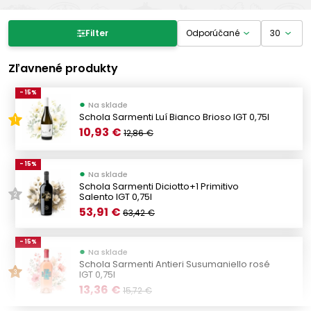
Filter produktov
Filter
Cena
Zľavnené produkty
- 15%
●
-
Na sklade
€
€
Schola Sarmenti Luí Bianco Brioso IGT 0,75l
1
10,93 €
12,86 €
Výrobcovia
- 15%
●
Na sklade
DUCHESSA LIA
Schola Sarmenti Diciotto+1 Primitivo
(1)
Salento IGT 0,75l
2
PICCINI
(2)
53,91 €
63,42 €
Cantina Zaccagnini
(5)
- 15%
Riunite
(2)
●
Na sklade
Schola Sarmenti Antieri Susumaniello rosé
Rocca Dei Forti
(3)
IGT 0,75l
3
Rivani wines
13,36 €
(2)
15,72 €
SANTONE VINI
(3)