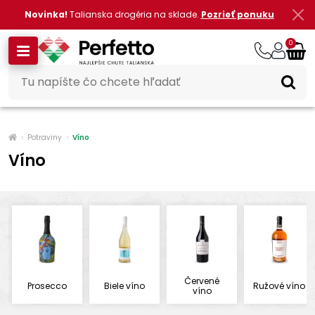
Novinka!
Talianska drogéria na sklade.
Pozrieť ponuku
0
Potraviny
Víno
Víno
Červené
Prosecco
Biele víno
Ružové víno
víno