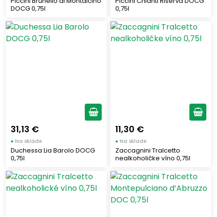
Piccini Brunello di Montalcino
Piccini Chianti Riserva DOCG
DOCG 0,75l
0,75l
31,13 €
11,30 €
●
Na sklade
●
Na sklade
Duchessa Lia Barolo DOCG
Zaccagnini Tralcetto
0,75l
nealkoholičke víno 0,75l