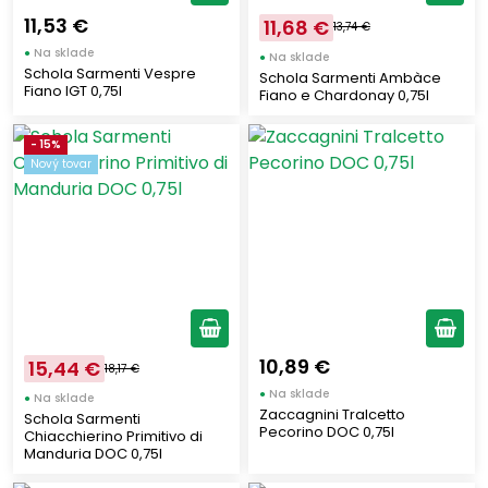
Extra dry
(17)
11,53 €
11,68 €
13,74 €
Extra brut
(8)
●
Na sklade
●
Na sklade
Schola Sarmenti Vespre
Schola Sarmenti Ambàce
Polosuché
(7)
Fiano IGT 0,75l
Fiano e Chardonay 0,75l
Sladké
(6)
Col fondo
(2)
- 15%
Nový tovar
Obsah alkoholu vo víne
13
(24)
12,5
(24)
11,5
(21)
11
(21)
10,89 €
15,44 €
18,17 €
12
(13)
●
Na sklade
●
Na sklade
Zaccagnini Tralcetto
Schola Sarmenti
14
(10)
Pecorino DOC 0,75l
Chiacchierino Primitivo di
0,0
Manduria DOC 0,75l
(8)
14,5
(8)