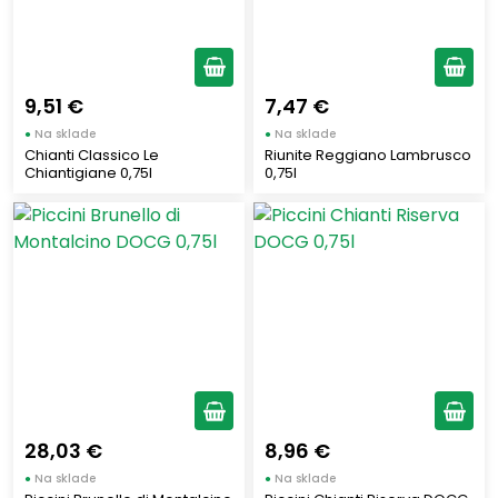
1,5
(1)
5
(3)
9,51 €
7,47 €
Zobraziť len produkty skladom
●
Na sklade
●
Na sklade
Chianti Classico Le
Riunite Reggiano Lambrusco
Chiantigiane 0,75l
0,75l
Vymazať filtre
Zobraziť všetko (30)
28,03 €
8,96 €
●
Na sklade
●
Na sklade