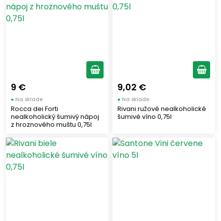
9 €
9,02 €
●
Na sklade
●
Na sklade
Rocca dei Forti
Rivani ružové nealkoholické
nealkoholický šumivý nápoj
šumivé víno 0,75l
z hroznového muštu 0,75l