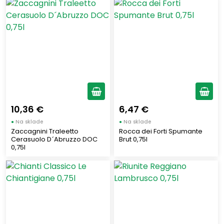
13,5
(8)
10,5
(7)
15
(4)
18
(2)
Farba vína
16
(2)
8,5
(1)
Biele víno
(77)
6,5
(1)
Ružové víno
(28)
10,36 €
6,47 €
9,5
(1)
Červené víno
(54)
●
Na sklade
●
Na sklade
19
(1)
Zaccagnini Traleetto
Rocca dei Forti Spumante
Cerasuolo D´Abruzzo DOC
Brut 0,75l
17,5
Objem
(1)
0,75l
15,5
(1)
10
0,2
(1)
(2)
0,375
(2)
0,5
(1)
0,75
(150)