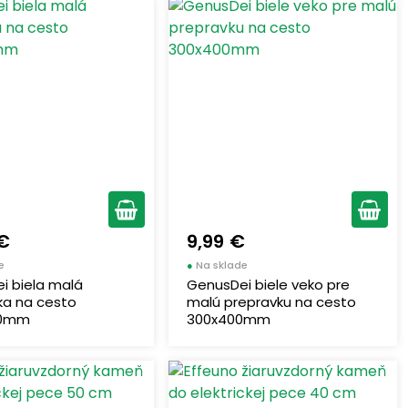
 €
9,99 €
e
●
Na sklade
i biela malá
GenusDei biele veko pre
ka na cesto
malú prepravku na cesto
00mm
300x400mm