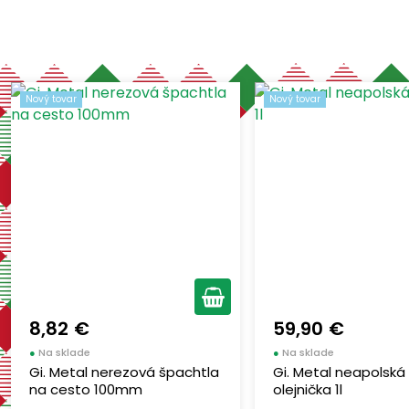
-
€
€
Vymazať filtre
FESTA
(1)
Storch-Ciret Group
(3)
GENUSDEI
(7)
Nový tovar
VALORIANI
Nový tovar
(34)
EFFEUNO
(21)
8,82 €
59,90 €
●
Na sklade
●
Na sklade
Gi. Metal nerezová špachtla
Gi. Metal neapolská
na cesto 100mm
olejnička 1l