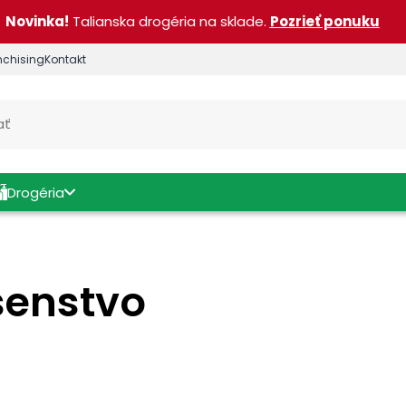
Novinka!
Talianska drogéria na sklade.
Pozrieť ponuku
nchising
Kontakt
Drogéria
ušenstvo