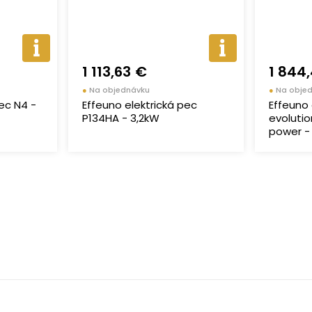
1 113,63 €
1 844
●
Na objednávku
●
Na obje
pec N4 -
Effeuno elektrická pec
Effeuno 
P134HA - 3,2kW
evolutio
power - 