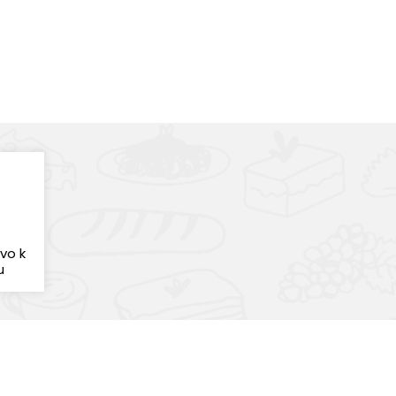
tvo k
u
odukty skladom