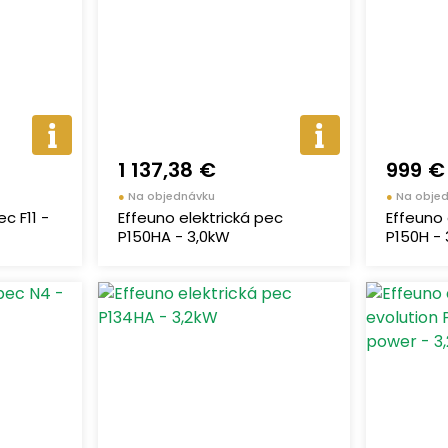
1 137,38 €
999 €
●
Na objednávku
●
Na obje
c F11 -
Effeuno elektrická pec
Effeuno 
P150HA - 3,0kW
P150H -