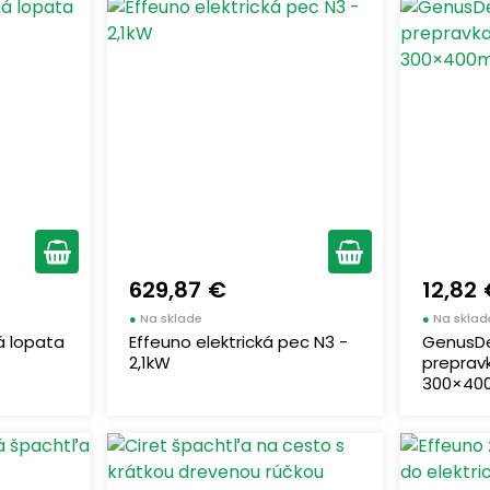
629,87 €
12,82
●
Na sklade
●
Na sklad
á lopata
Effeuno elektrická pec N3 -
GenusDe
2,1kW
preprav
300×4