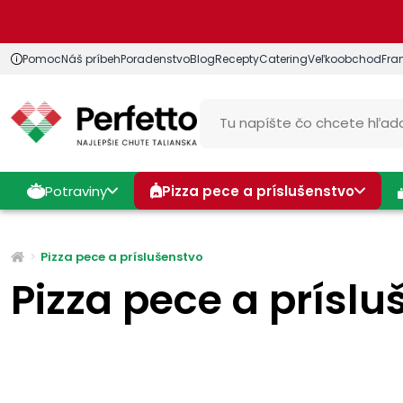
Pomoc
Náš príbeh
Poradenstvo
Blog
Recepty
Catering
Veľkoobchod
Fra
Potraviny
Pizza pece a príslušenstvo
Pizza pece a príslušenstvo
Pizza pece a prísl