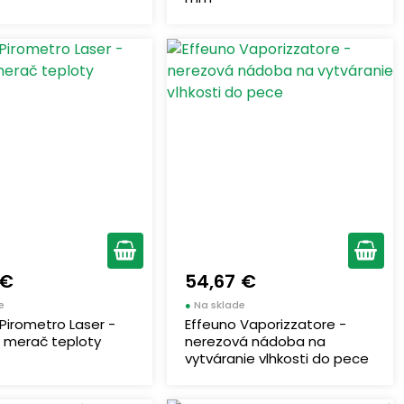
 €
54,67 €
e
●
Na sklade
Pirometro Laser -
Effeuno Vaporizzatore -
ý merač teploty
nerezová nádoba na
vytváranie vlhkosti do pece