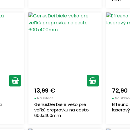
13,99 €
72,90
●
Na sklade
●
Na sklad
á
GenusDei biele veko pre
Effeuno 
veľkú prepravku na cesto
laserov
600x400mm