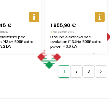
,45 €
1 955,90 €
dnávku
●
Na objednávku
elektrická pec
Effeuno elektrická pec
n P134H 509E extra
evolution P134HA 509E extra
3,2 kW
power - 3,6 kW
1
2
3