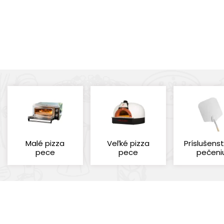
Malé pizza
Veľké pizza
Príslušens
pece
pece
pečeni
Cena
Výrobcovia
Štítky
Zobraziť len pr
GI. METAL
Nový tovar
(1)
(3)