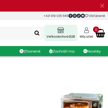
Obľúbené
+421 919 025 565
0
Veľkoobchod B2B
Môj účet
Zľavnené
Zachráň ma
Novinky