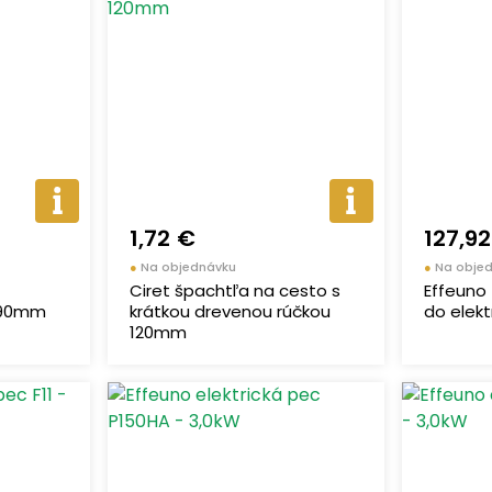
1,72 €
127,9
●
Na objednávku
●
Na obje
Ciret špachtľa na cesto s
Effeuno
 90mm
krátkou drevenou rúčkou
do elekt
120mm