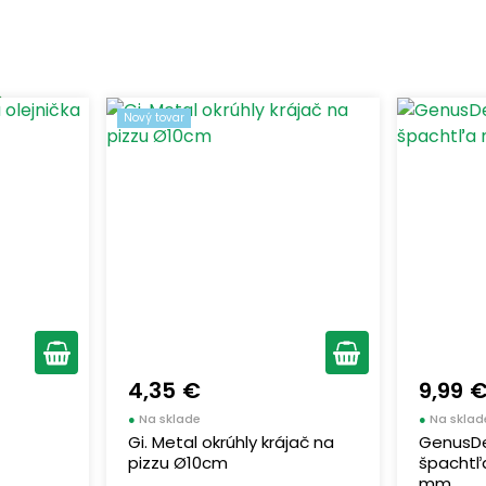
Nový tovar
4,35 €
9,99 
●
Na sklade
●
Na sklad
Gi. Metal okrúhly krájač na
GenusDe
pizzu Ø10cm
špachtľ
mm