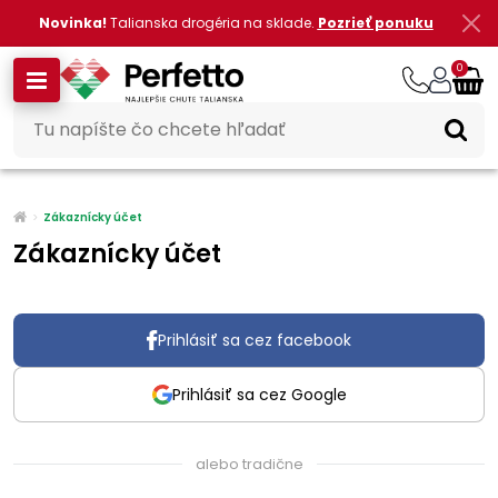
Novinka!
Talianska drogéria na sklade.
Pozrieť ponuku
0
Zákaznícky účet
Zákaznícky účet
Prihlásiť sa cez facebook
Prihlásiť sa cez Google
alebo tradične