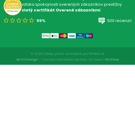
vďaka spokojnosti overených zákazníkov prestížny
zlatý certifikát Overené zákazníkmi
.
99%
500 recenzií
© 2026 Všetky práva vyhradené pre Perfetto.sk
MI:SU Design
- Tvoríme internetové obchody na mieru |
MI:Shop