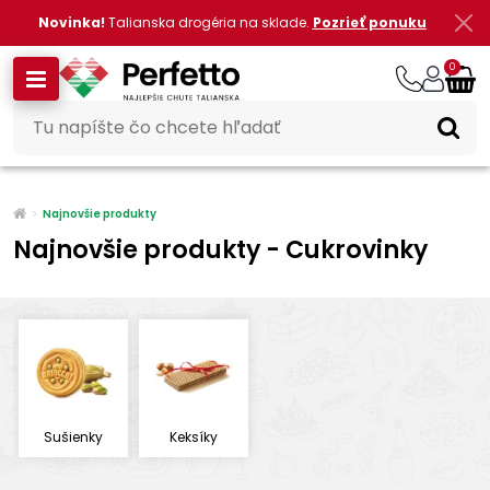
Novinka!
Talianska drogéria na sklade.
Pozrieť ponuku
0
Najnovšie produkty
Najnovšie produkty - Cukrovinky
Sušienky
Keksíky