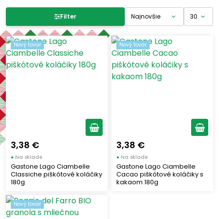
Filter produktov
Filter
Cena
Nový tovar
Nový tovar
-
€
€
Výrobcovia
POGGIO DEL FARRO
(1)
GASTONE LAGO
(2)
3,38 €
3,38 €
●
Na sklade
●
Na sklade
Štítky
Gastone Lago Ciambelle
Gastone Lago Ciambelle
Classiche piškótové koláčiky
Cacao piškótové koláčiky s
180g
kakaom 180g
Nový tovar
(3)
Nový tovar