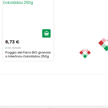
Delikatesy
Piškóty
(2)
Zobraziť len produkty skladom
6,73 €
Vymazať filtre
●
Na sklade
Poggio del Farro BIO granola
Zobraziť všetko (3)
s mliečnou čokoládou 250g
Výborná chuť