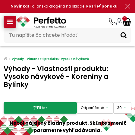
Novinka!
Talianska drogéria na sklade.
Pozrieť ponuku
0
Výhody - Vlastnosti produktu: Vysoko návykové
Výhody - Vlastnosti produktu:
Vysoko návykové - Koreniny a
Bylinky
Filter produktov
Filter
Cena
Nebol nájdený žiadny produkt. Skúste zmeniť
parametre vyhľadávania.