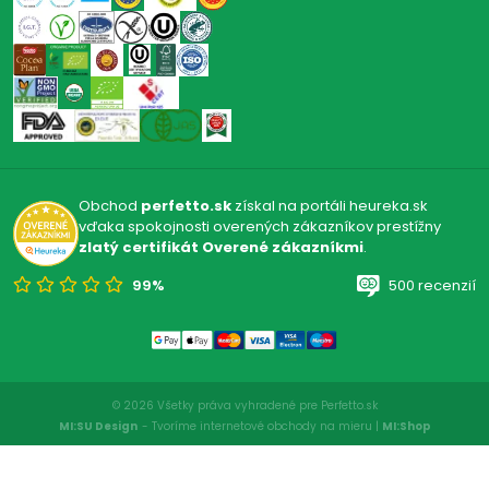
Obchod
perfetto.sk
získal na portáli heureka.sk
vďaka spokojnosti overených zákazníkov prestížny
zlatý certifikát Overené zákazníkmi
.
99%
500 recenzií
© 2026 Všetky práva vyhradené pre Perfetto.sk
MI:SU Design
- Tvoríme internetové obchody na mieru |
MI:Shop