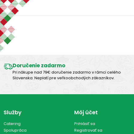
-
€
€
Zobraziť len produkty skladom
Výborná chuť
Vymazať filtre
Zobraziť všetko (0)
Doručenie zadarmo
Pri nákupe nad 79€ doručenie zadarmo v rámci celého
Slovenska. Neplatí pre veľkoobchodých zákazníkov.
Služby
Môj účet
Catering
Prihlásiť sa
Spolupráca
Registrovať sa