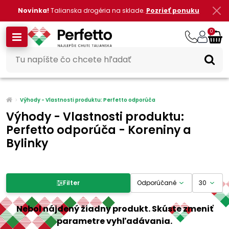
Novinka!
Talianska drogéria na sklade.
Pozrieť ponuku
0
Výhody - Vlastnosti produktu: Perfetto odporúča
Výhody - Vlastnosti produktu:
Perfetto odporúča - Koreniny a
Bylinky
Filter produktov
Filter
Cena
Nebol nájdený žiadny produkt. Skúste zmeniť
parametre vyhľadávania.