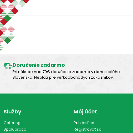
-
€
€
Zobraziť len produkty skladom
Výborná chuť
Vymazať filtre
Zobraziť všetko (0)
Doručenie zadarmo
Pri nákupe nad 79€ doručenie zadarmo v rámci celého
Slovenska. Neplatí pre veľkoobchodých zákazníkov.
Služby
Môj účet
Catering
Prihlásiť sa
Spolupráca
Registrovať sa