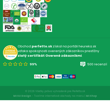
Obchod
perfetto.sk
získal na portáli heureka.sk
vďaka spokojnosti overených zákazníkov prestížny
zlatý certifikát Overené zákazníkmi
.
99%
500 recenzií
© 2026 Všetky práva vyhradené pre Perfetto.sk
MI:SU Design
- Tvoríme internetové obchody na mieru |
MI:Shop