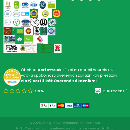
Obchod
perfetto.sk
získal na portáli heureka.sk
vďaka spokojnosti overených zákazníkov prestížny
zlatý certifikát Overené zákazníkmi
.
99%
500 recenzií
© 2026 Všetky práva vyhradené pre Perfetto.sk
MI:SU Design
- Tvoríme internetové obchody na mieru |
MI:Shop