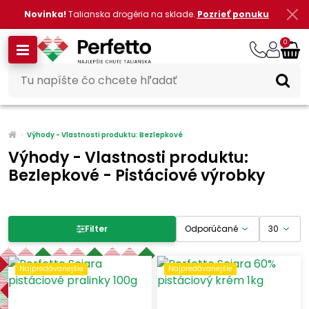
Novinka!
Talianska drogéria na sklade.
Pozrieť ponuku
0
Výhody - Vlastnosti produktu: Bezlepkové
Výhody - Vlastnosti produktu:
Bezlepkové - Pistáciové výrobky
Filter produktov
Filter
Cena
Najpredávanejšie
Najpredávanejšie
-
€
€