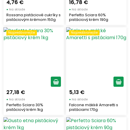
4,76 €
16,78 €
●
Na sklade
●
Na sklade
Rossana pistáciové cukríky s
Perfetto Sciara 60%
Vymazať filtre
pistáciovým krémom 150g
pistáciový krém 190g
Zobraziť všetko (23)
Najpredávanejšie
Najpredávanejšie
27,18 €
5,13 €
●
Na sklade
●
Na sklade
Perfetto Sciara 30%
Falcone mäkké Amaretti s
pistáciový krém 1kg
pistáciami 170g