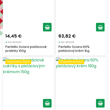
Výrobcovia
GUSTO ETNA
(2)
SORRENTINO GIOVANNI
(1)
14,45 €
63,82 €
FALCONE
(2)
●
Na sklade
●
Na sklade
Perfetto Sciara pistáciové
Perfetto Sciara 60%
ROSSANA
(1)
pralinky 100g
pistáciový krém 1kg
GOLFERA
(3)
SCIARA
(14)
Najpredávanejšie
Najpredávanejšie
Štítky
Chladené
(3)
Najpredávanejšie
(7)
Zobraziť len produkty skladom