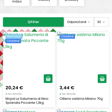
mäso
Filter produktov
Filter
Cena
Nový tovar
Chladené
Chladené
-
€
€
Výrobcovia
ARICCIA FOOD
(1)
CITTERIO
(1)
20,24 €
3,44 €
CASA MONTORSI
(1)
●
Na sklade
●
Na sklade
Mojoli La Salumeria di Nino
Citterio saláma Milano 70g
MOJOLI
(1)
Spianata Piccante 1,3kg