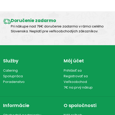
Sušené
(2)
Varené
(1)
Doručenie zadarmo
Údené
(1)
Pri nákupe nad 79€ doručenie zadarmo v rámci celého
Slovenska. Neplatí pre veľkoobchodých zákazníkov.
Zobraziť len produkty skladom
Vymazať filtre
Služby
Môj účet
Zobraziť všetko (4)
Catering
Prihlásiť sa
Spolupráca
Registrovať sa
Poradenstvo
Veľkoobchod
7€ na prvý nákup
Informácie
O spoločnosti