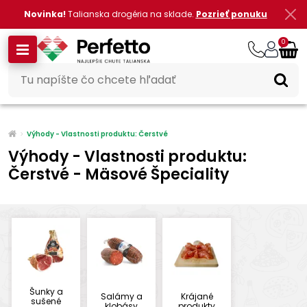
Novinka!
Talianska drogéria na sklade.
Pozrieť ponuku
0
Výhody - Vlastnosti produktu: Čerstvé
Výhody - Vlastnosti produktu:
Čerstvé - Mäsové Špeciality
Šunky a
Salámy a
Krájané
sušené
klobásy
produkty