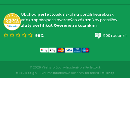
Obchod
perfetto.sk
získal na portáli heureka.sk
vďaka spokojnosti overených zákazníkov prestížny
zlatý certifikát Overené zákazníkmi
.
99%
500 recenzií
© 2026 Všetky práva vyhradené pre Perfetto.sk
MI:SU Design
- Tvoríme internetové obchody na mieru |
MI:Shop