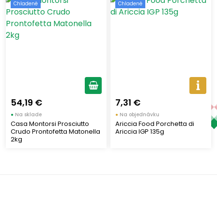
Štítky
Chladené
Chladené
Chladené
(4)
Nový tovar
(1)
Druh mäsa
Bravčové
(4)
54,19 €
7,31 €
●
Na sklade
●
Na objednávku
Typ mäsového produktu
Casa Montorsi Prosciutto
Ariccia Food Porchetta di
Crudo Prontofetta Matonella
Ariccia IGP 135g
2kg
Šunky
(2)
Klobásky
(1)
Salámy
(1)
Spôsob spracovania
Výborná chuť